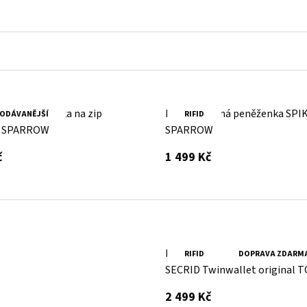
žená peněženka na zip
Hnědá kožená peněženka SPI
ODÁVANĚJŠÍ
RIFID
& SPARROW
SPARROW
s DPH
s DPH
č
1 499 Kč
Kožená červená minipeněžen
RIFID
DOPRAVA ZDARM
SECRID Twinwallet original T
Red/Red SECRID
s DPH
2 499 Kč