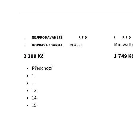
Batoh z poctivé kůže, prošitý dvojitým stehem -
zvládne všechna tvá dobrodružství.
Pánská červená kožená
Červená 
NEJPRODÁVANĚJŠÍ
RIFID
RIFID
minipeněženka Tony Perotti
Miniwall
DOPRAVA ZDARMA
SECRID
s DPH
2 299 Kč
1 749 K
Předchozí
1
...
13
14
15