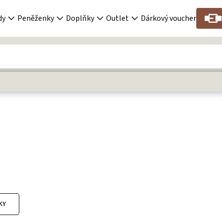
dy
Peněženky
Doplňky
Outlet
Dárkový voucher
KY