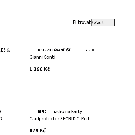
Filtrovat
Seřadit
KES &
Šedá dámská kožená peněženka
NEJPRODÁVANĚJŠÍ
RIFID
Gianni Conti
s DPH
1 390 Kč
ka
Červené pouzdro na karty
A
RIFID
O-
Cardprotector SECRID C-Red
SECRID
s DPH
879 Kč