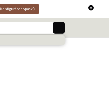
0
Konfigurátor opasků