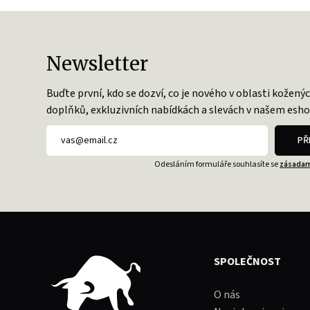
Newsletter
Buďte první, kdo se dozví, co je nového v oblasti kožený
doplňků, exkluzivních nabídkách a slevách v našem esho
PŘ
Odesláním formuláře souhlasíte se
zásadam
SPOLEČNOST
O nás