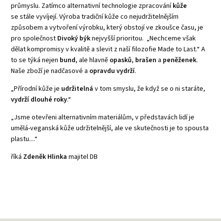
průmyslu. Zatímco alternativní technologie zpracování
kůže
se stále vyvíjejí. Výroba tradiční kůže co nejudržitelnějším
způsobem a vytvoření výrobku, který obstojí ve zkoušce času, je
pro společnost
Divoký býk
nejvyšší prioritou. „Nechceme však
dělat kompromisy v kvalitě a slevit z naší filozofie Made to Last.“ A
to se týká nejen
bund
, ale hlavně
opasků
,
brašen
a
peněženek
.
Naše zboží je nadčasové a
opravdu vydrží
.
„Přírodní kůže je
udržitelná
v tom smyslu, že když se o ni staráte,
vydrží dlouhé roky
.“
„Jsme otevřeni alternativním materiálům, v představách lidí je
umělá-veganská kůže udržitelnější, ale ve skutečnosti je to spousta
plastu....“
říká
Zdeněk Hlinka
majitel DB