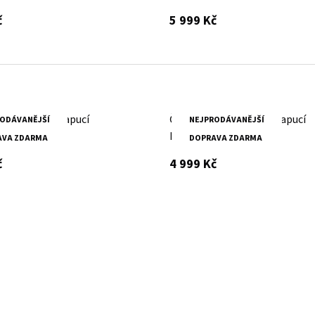
s DPH
s DPH
č
5 999 Kč
ená bunda s kapucí
Černá kožená bunda s kapucí
ODÁVANĚJŠÍ
NEJPRODÁVANĚJŠÍ
y DB
MWXammy DB
AVA ZDARMA
DOPRAVA ZDARMA
s DPH
s DPH
č
4 999 Kč