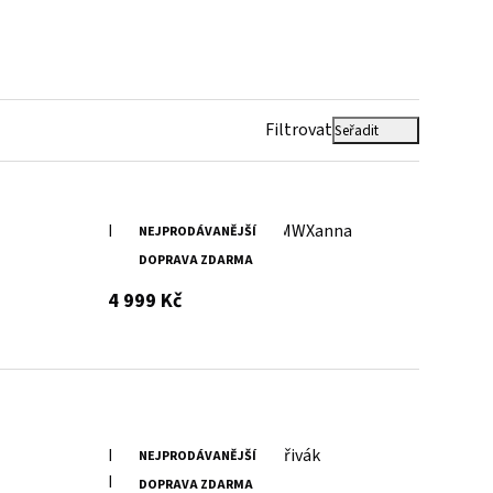
Filtrovat
Seřadit
Kožená dámská bunda MWXanna
NEJPRODÁVANĚJŠÍ
DOPRAVA ZDARMA
s DPH
4 999 Kč
Dámský hnědý kožený křivák
NEJPRODÁVANĚJŠÍ
MWXarah DB
DOPRAVA ZDARMA