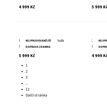
s DPH
4 999 Kč
5 999 K
Dámský černý kožený křivák
Žlutá kož
NEJPRODÁVANĚJŠÍ
NEJPR
MWXarah DB
MWXamm
DOPRAVA ZDARMA
DOPR
s DPH
5 999 Kč
4 999 K
1
2
3
...
12
Další stránka