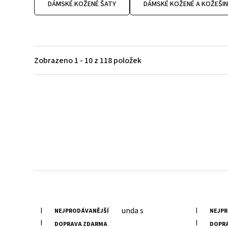
DÁMSKÉ KOŽENÉ ŠATY
DÁMSKÉ KOŽENÉ A KOŽEŠI
Zobrazeno 1 - 10 z 118 položek
Kožené batohy.
Víc než jen doplněk
Batoh z poctivé kůže, prošitý dvojitým stehem -
zvládne všechna tvá dobrodružství.
Dámská černá kožená bunda s
Dámský k
NEJPRODÁVANĚJŠÍ
NEJPR
límcem MWXoana DB
MWXarah
DOPRAVA ZDARMA
DOPR