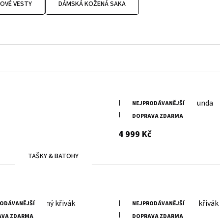
NOVÉ VESTY
DÁMSKÁ KOŽENÁ SAKA
Kožená dámská černá bunda
NEJPRODÁVANĚJŠÍ
MWXanna
DOPRAVA ZDARMA
s DPH
4 999 Kč
TAŠKY & BATOHY
oňakový kožený křivák
Dámský červený kožený křivák
ODÁVANĚJŠÍ
NEJPRODÁVANĚJŠÍ
 DB
MWXarah DB
AVA ZDARMA
DOPRAVA ZDARMA