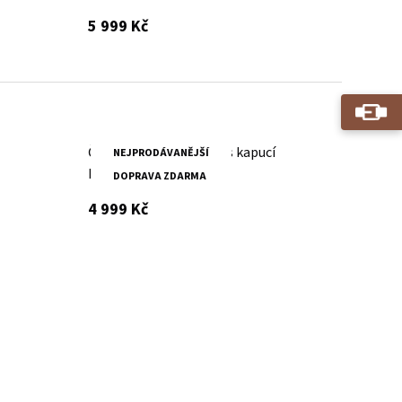
s DPH
5 999 Kč
Červená kožená bunda s kapucí
NEJPRODÁVANĚJŠÍ
MWXammy DB
DOPRAVA ZDARMA
s DPH
4 999 Kč