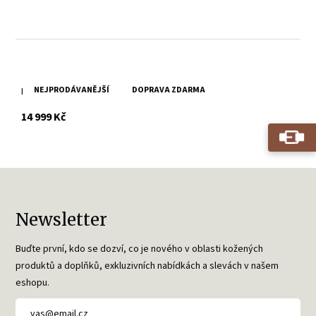
NEJPRODÁVANĚJŠÍ
DOPRAVA ZDARMA
Pánská hnědá kožešinová pilotka BORYS
s DPH
14 999 Kč
Newsletter
Buďte první, kdo se dozví, co je nového v oblasti kožených
produktů a doplňků, exkluzivních nabídkách a slevách v našem
eshopu.