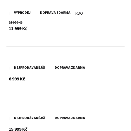
VÝPRODEJ
DOPRAVA ZDARMA
Pánská kožešinová bunda-kožich EDUARDO
13 999 Kč
s DPH
11 999 Kč
NEJPRODÁVANĚJŠÍ
DOPRAVA ZDARMA
Pánská kožešinová pilotka Anchorage
s DPH
6 999 Kč
NEJPRODÁVANĚJŠÍ
DOPRAVA ZDARMA
Pánská hnědá kožešinová pilotka JACK
s DPH
15 999 Kč