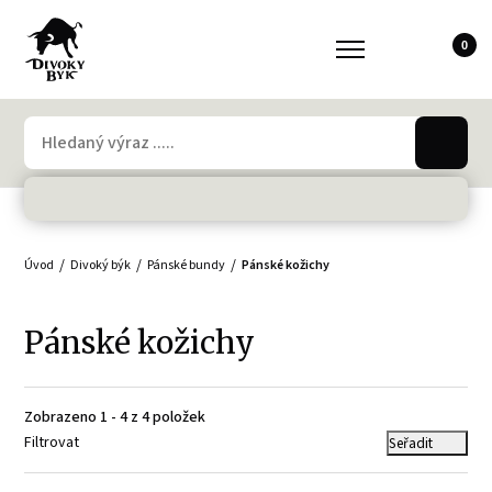
0
Úvod
Divoký býk
Pánské bundy
Pánské kožichy
Pánské kožichy
Zobrazeno 1 - 4 z 4 položek
Filtrovat
Seřadit