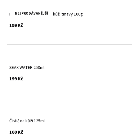
NEJPRODÁVANĚJŠÍ
Regenerační balzám na kůži tmavý 100g
s DPH
199 Kč
SEAX WATER 250ml
s DPH
199 Kč
Čistič na kůži 125ml
s DPH
160 Kč