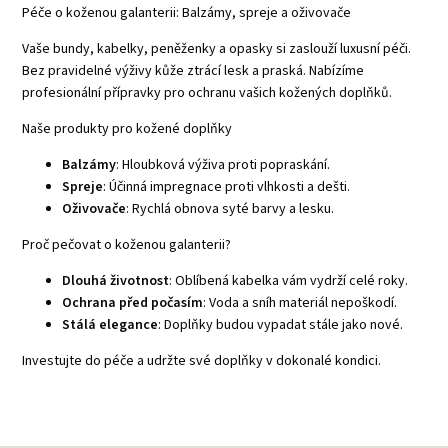
Péče o koženou galanterii: Balzámy, spreje a oživovače
Vaše
bundy
,
kabelky
,
peněženky
a
opasky
si zaslouží luxusní péči.
Bez pravidelné výživy kůže ztrácí lesk a praská. Nabízíme
profesionální přípravky pro ochranu vašich kožených doplňků.
Naše produkty pro kožené doplňky
Balzámy
: Hloubková výživa proti popraskání.
Spreje
: Účinná impregnace proti vlhkosti a dešti.
Oživovače
: Rychlá obnova syté barvy a lesku.
Proč pečovat o koženou galanterii?
Dlouhá životnost
: Oblíbená kabelka vám vydrží celé roky.
Ochrana před počasím
: Voda a sníh materiál nepoškodí.
Stálá elegance
: Doplňky budou vypadat stále jako nové.
Investujte do péče a udržte své doplňky v dokonalé kondici.