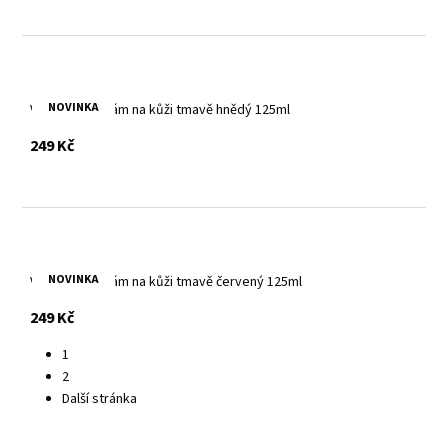
NOVINKA
Vyživující balzám na kůži tmavě hnědý 125ml
s DPH
249 Kč
NOVINKA
Vyživující balzám na kůži tmavě červený 125ml
s DPH
249 Kč
1
2
Další stránka