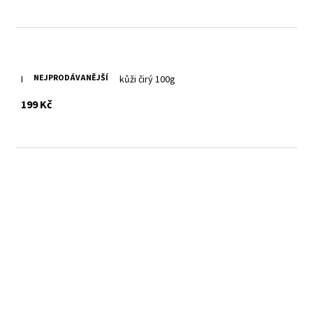
NEJPRODÁVANĚJŠÍ
Regenerační balzám na kůži čirý 100g
s DPH
199 Kč