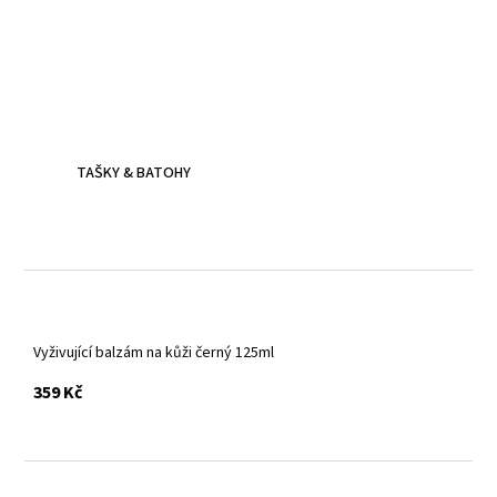
Kožené batohy.
Víc než jen doplněk
Batoh z poctivé kůže, prošitý dvojitým stehem - zvládne
všechna tvá dobrodružství.
TAŠKY & BATOHY
Vyživující balzám na kůži černý 125ml
s DPH
359 Kč