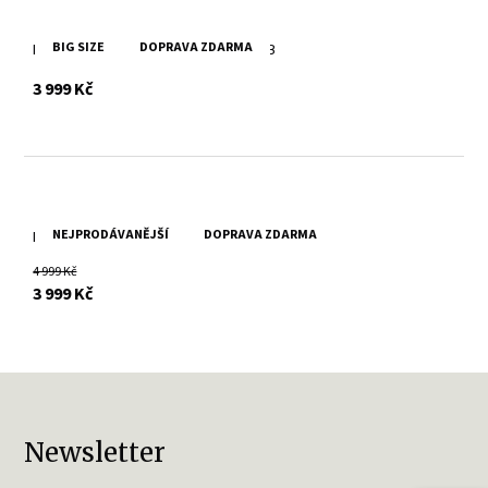
BIG SIZE
DOPRAVA ZDARMA
Pánská černá kožená vesta DMKliff DB
s DPH
3 999 Kč
NEJPRODÁVANĚJŠÍ
DOPRAVA ZDARMA
Pánská kožená černá vesta GMVeit
4 999 Kč
s DPH
3 999 Kč
Newsletter