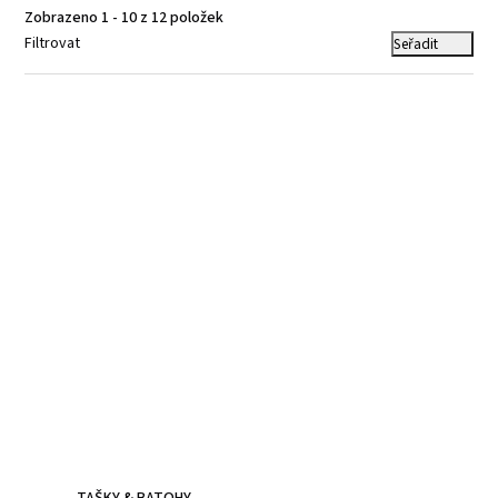
Zobrazeno 1 - 10 z 12 položek
Filtrovat
Seřadit
Kožené batohy.
Víc než jen doplněk
Batoh z poctivé kůže, prošitý dvojitým stehem - zvládne
všechna tvá dobrodružství.
TAŠKY & BATOHY