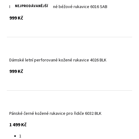
NEJPRODÁVANĚJŠÍ
Dámské letní perforované béžové rukavice 6016 SAB
s DPH
999 Kč
Dámské letní perforované kožené rukavice 4026 BLK
s DPH
999 Kč
Pánské černé kožené rukavice pro řidiče 6032 BLK
s DPH
1 499 Kč
1