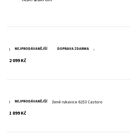
NEJPRODÁVANĚJŠÍ
DOPRAVA ZDARMA
Pánské hnědé zimní kožené rukavice 6310 COG
s DPH
2 099 Kč
NEJPRODÁVANĚJŠÍ
Dámské zimní hnědé kožené rukavice 6253 Castoro
s DPH
1 899 Kč