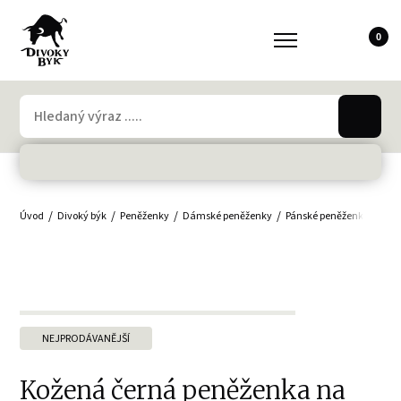
0
Úvod
Divoký býk
Peněženky
Dámské peněženky
Pánské peněženky
Min
NEJPRODÁVANĚJŠÍ
Kožená černá peněženka na