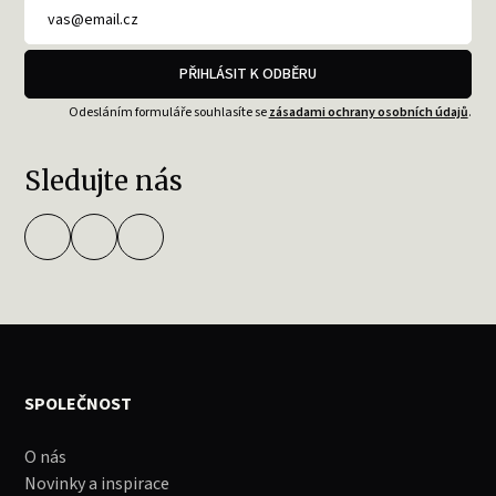
PŘIHLÁSIT K ODBĚRU
Odesláním formuláře souhlasíte se
zásadami ochrany osobních údajů
.
Sledujte nás
SPOLEČNOST
O nás
Novinky a inspirace