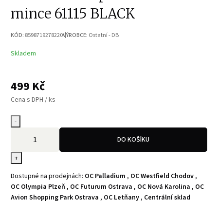
mince 61115 BLACK
KÓD:
8598719278220
VÝROBCE:
Ostatní - DB
Skladem
499
Kč
Cena s DPH / ks
-
DO KOŠÍKU
+
Dostupné na prodejnách:
OC Palladium
,
OC Westfield Chodov
,
OC Olympia Plzeň
,
OC Futurum Ostrava
,
OC Nová Karolina
,
OC
Avion Shopping Park Ostrava
,
OC Letňany
,
Centrální sklad