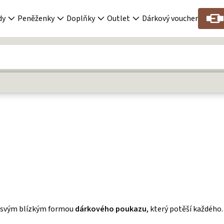
dy
Peněženky
Doplňky
Outlet
Dárkový voucher
st svým blízkým formou
dárkového poukazu
, který potěší každého.