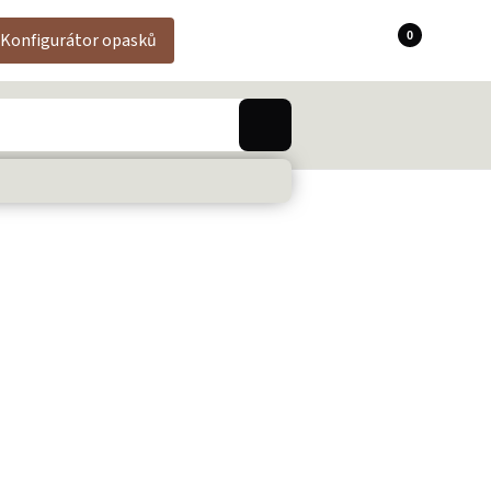
0
Konfigurátor opasků