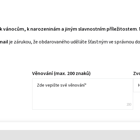
k vánocům, k narozeninám a jiným slavnostním příležitostem
.
mail
je zárukou, že obdarovaného uděláte šťastným ve správnou do
Věnování (max. 200 znaků)
Zvo
Zde vepište své věnování
*
200