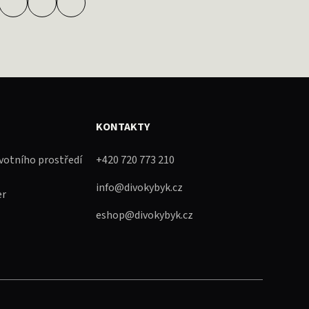
KONTAKTY
ivotního prostředí
+420 720 773 210
info@divokybyk.cz
er
eshop@divokybyk.cz