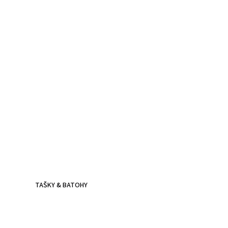
Kožené batohy.
Víc než jen doplněk
Batoh z poctivé kůže, prošitý dvojitým stehem - zvládne
všechna tvá dobrodružství.
TAŠKY & BATOHY