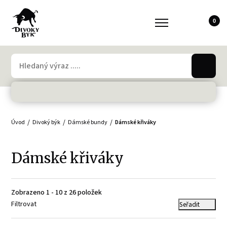
0
Úvod
Divoký býk
Dámské bundy
Dámské křiváky
Dámské křiváky
Zobrazeno 1 - 10 z 26 položek
Filtrovat
Seřadit