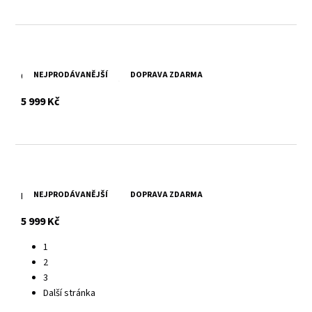
NEJPRODÁVANĚJŠÍ
DOPRAVA ZDARMA
Červený dámský kožený křivák Fayola
s DPH
5 999 Kč
NEJPRODÁVANĚJŠÍ
DOPRAVA ZDARMA
Hnědý dámský kožený křivák Fayola
s DPH
5 999 Kč
1
2
3
Další stránka