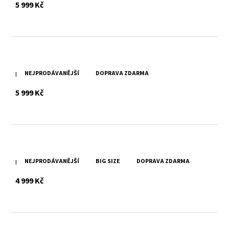
s DPH
5 999 Kč
NEJPRODÁVANĚJŠÍ
DOPRAVA ZDARMA
Dámský černý kožený křivák MWXarah DB
s DPH
5 999 Kč
NEJPRODÁVANĚJŠÍ
BIG SIZE
DOPRAVA ZDARMA
Dámský černý kožený křivák Divoký býk GGPIPER
s DPH
4 999 Kč