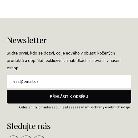
Newsletter
Buďte první, kdo se dozví, co je nového v oblasti kožených
produktů a doplňků, exkluzivních nabídkách a slevách v našem
eshopu.
PŘIHLÁSIT K ODBĚRU
Odesláním formuláře souhlasíte se
zásadami ochrany osobních údajů
.
Sledujte nás