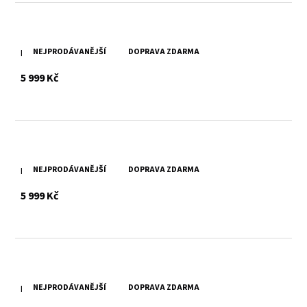
NEJPRODÁVANĚJŠÍ
DOPRAVA ZDARMA
Dámský koňakový kožený křivák MWXarah DB
s DPH
5 999 Kč
NEJPRODÁVANĚJŠÍ
DOPRAVA ZDARMA
Dámský červený kožený křivák MWXarah DB
s DPH
5 999 Kč
NEJPRODÁVANĚJŠÍ
DOPRAVA ZDARMA
Dámský hnědý kožený křivák MWXarah DB