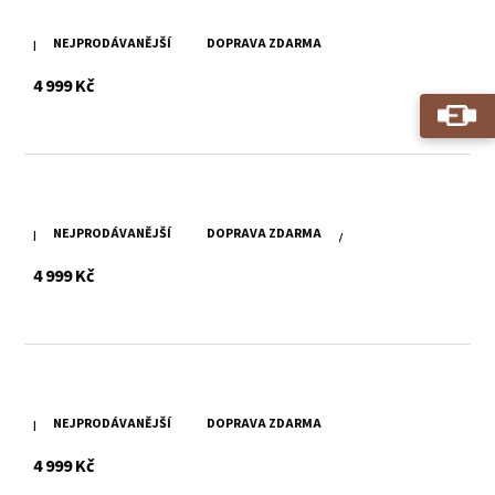
NEJPRODÁVANĚJŠÍ
DOPRAVA ZDARMA
Dámský černý kožený křivák MWPasja W
s DPH
4 999 Kč
NEJPRODÁVANĚJŠÍ
DOPRAVA ZDARMA
Dámský kožený křivák MWPasja W v barvě Ivory
s DPH
4 999 Kč
NEJPRODÁVANĚJŠÍ
DOPRAVA ZDARMA
Dámský černý křivák MWKajah
s DPH
4 999 Kč