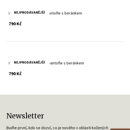
NEJPRODÁVANĚJŠÍ
Kožené šedé domácí pantofle s beránkem
s DPH
790 Kč
NEJPRODÁVANĚJŠÍ
Kožené hnědé domácí pantofle s beránkem
s DPH
790 Kč
Newsletter
Buďte první, kdo se dozví, co je nového v oblasti kožených