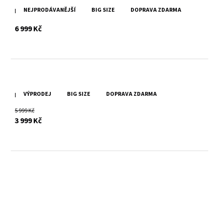
NEJPRODÁVANĚJŠÍ
BIG SIZE
DOPRAVA ZDARMA
Pánská černá kožená bunda s kapucí DMLian DB
s DPH
6 999 Kč
VÝPRODEJ
BIG SIZE
DOPRAVA ZDARMA
Pánská šedá kožená bunda Divoký býk Ismael
5 999 Kč
s DPH
3 999 Kč