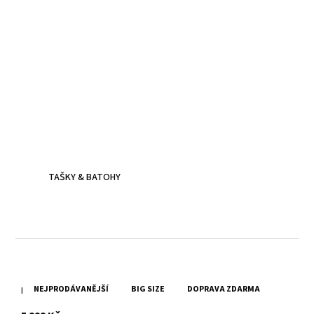
Kožené batohy.
Víc než jen doplněk
Batoh z poctivé kůže, prošitý dvojitým stehem - zvládne
všechna tvá dobrodružství.
TAŠKY & BATOHY
NEJPRODÁVANĚJŠÍ
BIG SIZE
DOPRAVA ZDARMA
Pánská černá kožená bunda Divoký býk Ismael