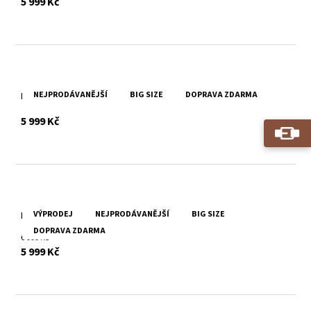
s DPH
5 999 Kč
NEJPRODÁVANĚJŠÍ
BIG SIZE
DOPRAVA ZDARMA
Pánská hnědá kožená bunda Divoký býk Ismael
s DPH
5 999 Kč
VÝPRODEJ
NEJPRODÁVANĚJŠÍ
BIG SIZE
Pánská tmavě hnědá kožená pilotka Cruise DB DBR
DOPRAVA ZDARMA
6 999 Kč
s DPH
5 999 Kč