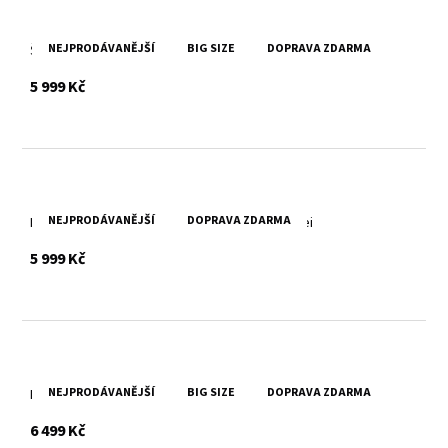
NEJPRODÁVANĚJŠÍ
BIG SIZE
DOPRAVA ZDARMA
Šedá kožená pánská bunda s úplety DMGustie
s DPH
5 999 Kč
NEJPRODÁVANĚJŠÍ
DOPRAVA ZDARMA
Pánská kožená bunda s úplety Divoký býk Matei
s DPH
5 999 Kč
NEJPRODÁVANĚJŠÍ
BIG SIZE
DOPRAVA ZDARMA
Pánská černá kožená bunda s kapucí DMRics
s DPH
6 499 Kč