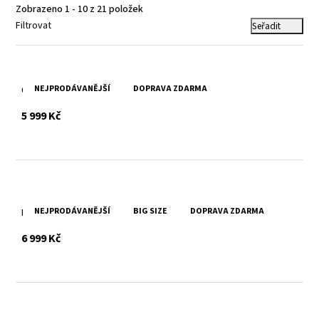
Zobrazeno 1 - 10 z 21 položek
Filtrovat
Seřadit
NEJPRODÁVANĚJŠÍ
DOPRAVA ZDARMA
Černá pánská kožená bunda MMGixon s úplety
s DPH
5 999 Kč
NEJPRODÁVANĚJŠÍ
BIG SIZE
DOPRAVA ZDARMA
Pánská hnědá kožená bunda s kapucí DMLian DB
s DPH
6 999 Kč