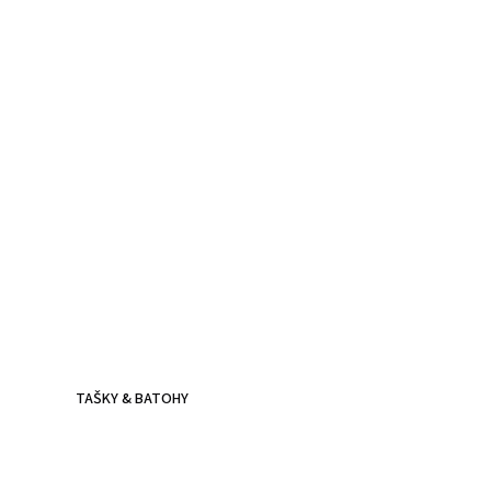
Kožené batohy.
Víc než jen doplněk
Batoh z poctivé kůže, prošitý dvojitým stehem - zvládne
všechna tvá dobrodružství.
TAŠKY & BATOHY