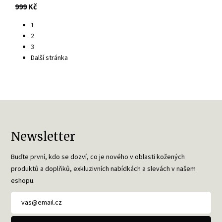
s DPH
999 Kč
1
2
3
Další stránka
Newsletter
Buďte první, kdo se dozví, co je nového v oblasti kožených
produktů a doplňků, exkluzivních nabídkách a slevách v našem
eshopu.