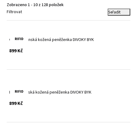
Zobrazeno 1 - 10 z 128 položek
Filtrovat
Seřadit
RIFID
Cognac pánská kožená peněženka DIVOKY BYK
s DPH
899 Kč
RIFID
Hnědá pánská kožená peněženka DIVOKY BYK
s DPH
899 Kč