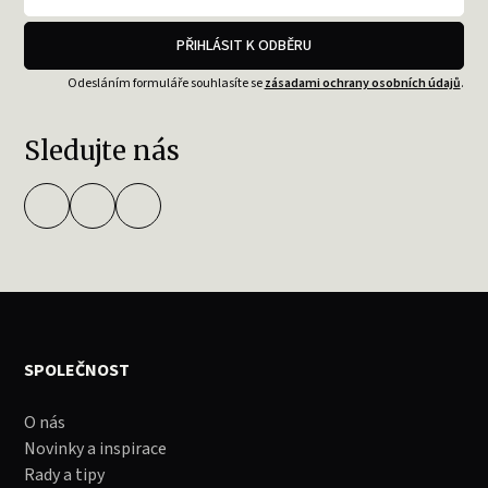
PŘIHLÁSIT K ODBĚRU
Odesláním formuláře souhlasíte se
zásadami ochrany osobních údajů
.
Sledujte nás
SPOLEČNOST
O nás
Novinky a inspirace
Rady a tipy