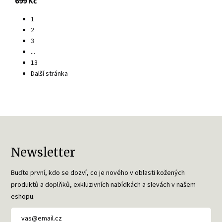
s DPH
699 Kč
1
2
3
...
13
Další stránka
Newsletter
Buďte první, kdo se dozví, co je nového v oblasti kožených
produktů a doplňků, exkluzivních nabídkách a slevách v našem
eshopu.