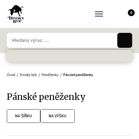
0
Úvod
Divoký býk
Peněženky
Pánské peněženky
Pánské peněženky
NA ŠÍŘKU
NA VÝŠKU