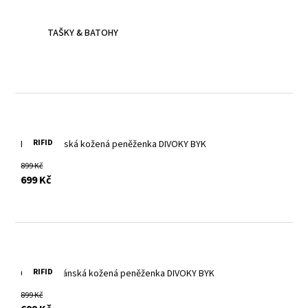
všechna tvá dobrodružství.
TAŠKY & BATOHY
RIFID
Modrá pánská kožená peněženka DIVOKY BYK
899 Kč
s DPH
699 Kč
RIFID
Červená pánská kožená peněženka DIVOKY BYK
899 Kč