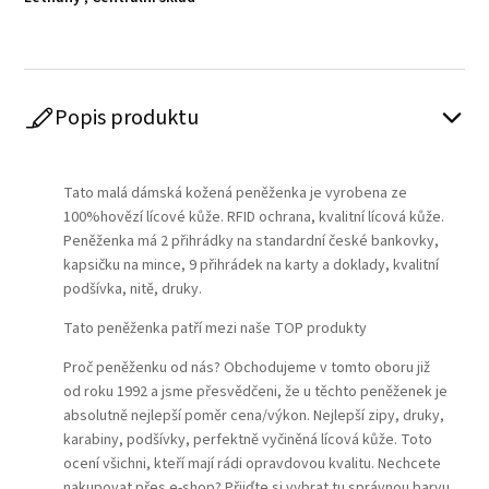
Popis produktu
Play
Tato malá dámská kožená peněženka je vyrobena ze
100%hovězí lícové kůže. RFID ochrana, kvalitní lícová kůže.
Peněženka má 2 přihrádky na standardní české bankovky,
kapsičku na mince, 9 přihrádek na karty a doklady, kvalitní
podšívka, nitě, druky.
Tato peněženka patří mezi naše TOP produkty
Proč peněženku od nás? Obchodujeme v tomto oboru již
od roku 1992 a jsme přesvědčeni, že u těchto peněženek je
absolutně nejlepší poměr cena/výkon. Nejlepší zipy, druky,
karabiny, podšívky, perfektně vyčiněná lícová kůže. Toto
ocení všichni, kteří mají rádi opravdovou kvalitu. Nechcete
nakupovat přes e-shop? Přijďte si vybrat tu správnou barvu,