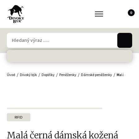
0
Úvod
Divoký býk
Doplňky
Peněženky
Dámské peněženky
Malá černá d
RIFID
Malá černá dámská kožená