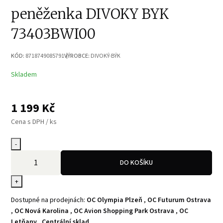
peněženka DIVOKY BYK
73403BWI00
KÓD:
8718749085791
VÝROBCE:
DIVOKÝ-BÝK
Skladem
1 199
Kč
Cena s DPH / ks
-
DO KOŠÍKU
+
Dostupné na prodejnách:
OC Olympia Plzeň
,
OC Futurum Ostrava
,
OC Nová Karolina
,
OC Avion Shopping Park Ostrava
,
OC
Letňany
,
Centrální sklad