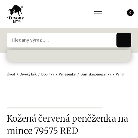
0
Úvod
Divoký býk
Doplňky
Peněženky
Dámské peněženky
Pánské peněž
Kožená červená peněženka na
mince 79575 RED