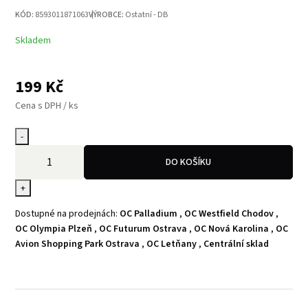
KÓD:
8593011871063
VÝROBCE:
Ostatní - DB
Skladem
199
Kč
Cena s DPH / ks
-
DO KOŠÍKU
+
Dostupné na prodejnách:
OC Palladium
,
OC Westfield Chodov
,
OC Olympia Plzeň
,
OC Futurum Ostrava
,
OC Nová Karolina
,
OC
Avion Shopping Park Ostrava
,
OC Letňany
,
Centrální sklad