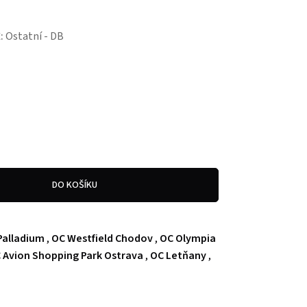
:
Ostatní - DB
DO KOŠÍKU
Palladium
,
OC Westfield Chodov
,
OC Olympia
 Avion Shopping Park Ostrava
,
OC Letňany
,