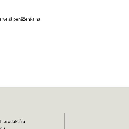
ervená peněženka na
 DPH
ch produktů a
pu.