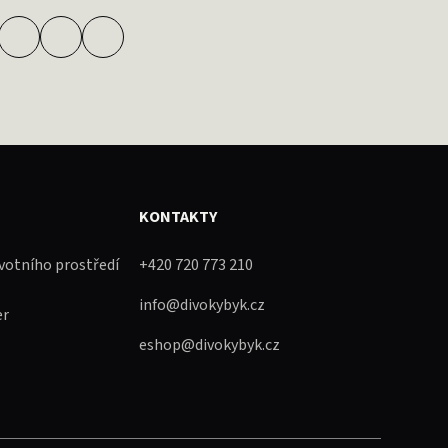
KONTAKTY
ivotního prostředí
+420 720 773 210
info@divokybyk.cz
er
eshop@divokybyk.cz