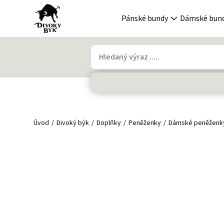
Pánské bundy
Dámské bun
Úvod
Divoký býk
Doplňky
Peněženky
Dámské peněženk