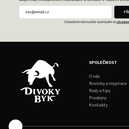
PŘ
Odesláním formuláře souhlasíte se
zásadam
SPOLEČNOST
O nás
Novinky a inspirace
Rady a tipy
Prodejny
Kontakty