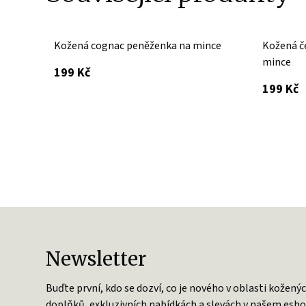
Kožená cognac peněženka na mince
Kožená č
mince
s DPH
199 Kč
s
199 Kč
Newsletter
Buďte první, kdo se dozví, co je nového v oblasti kožený
doplňků, exkluzivních nabídkách a slevách v našem esho