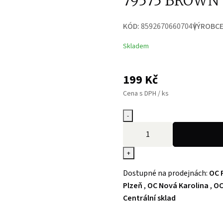
79575 BROWN
KÓD:
8592670660704
VÝROBCE
Skladem
199
Kč
Cena s DPH / ks
-
+
Dostupné na prodejnách:
OC 
Plzeň
,
OC Nová Karolina
,
OC
Centrální sklad