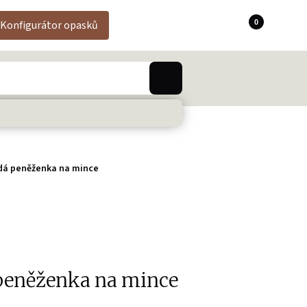
0
Konfigurátor opasků
dá peněženka na mince
peněženka na mince