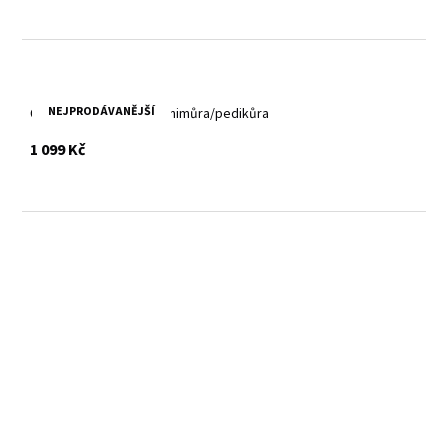
NEJPRODÁVANĚJŠÍ
Černá velká rodinná manimůra/pedikůra
s DPH
1 099 Kč