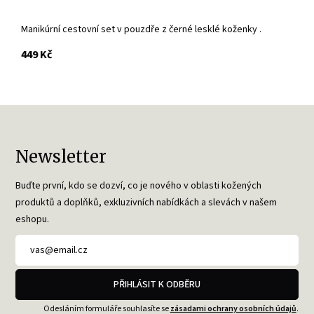
Manikúrní cestovní set v pouzdře z černé lesklé koženky .
s DPH
449 Kč
Newsletter
Buďte první, kdo se dozví, co je nového v oblasti kožených
produktů a doplňků, exkluzivních nabídkách a slevách v našem
eshopu.
PŘIHLÁSIT K ODBĚRU
Odesláním formuláře souhlasíte se
zásadami ochrany osobních údajů
.