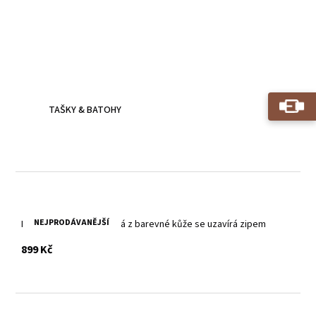
Kožené batohy.
Víc než jen doplněk
Batoh z poctivé kůže, prošitý dvojitým stehem - zvládne
všechna tvá dobrodružství.
TAŠKY & BATOHY
NEJPRODÁVANĚJŠÍ
Manikúrní sada 10-ti dílná z barevné kůže se uzavírá zipem
s DPH
899 Kč