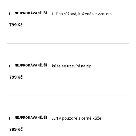
NEJPRODÁVANĚJŠÍ
Luxusní manikúrní sada 8-dílná růžová, kožená se vzorem.
s DPH
799 Kč
NEJPRODÁVANĚJŠÍ
Manikúrní sada z hnědé kůže se uzavírá na zip.
s DPH
799 Kč
NEJPRODÁVANĚJŠÍ
Pánská manikúra SOLINGEN v pouzdře z černé kůže.
s DPH
799 Kč