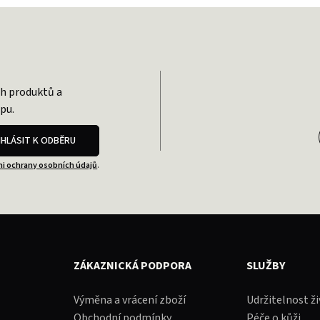
ch produktů a
pu.
IHLÁSIT K ODBĚRU
i ochrany osobních údajů
.
ZÁKAZNICKÁ PODPORA
SLUŽBY
Výměna a vrácení zboží
Udržitelnost ž
Obchodní podmínky
Péče o kůži