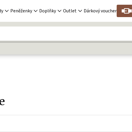
dy
Peněženky
Doplňky
Outlet
Dárkový voucher
e