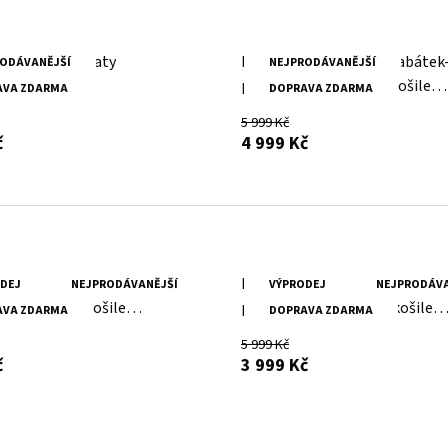
erné kožené šaty
Dámský černý kožený kabátek
ODÁVANĚJŠÍ
NEJPRODÁVANĚJŠÍ
prodloužená oversize košile
AVA ZDARMA
DOPRAVA ZDARMA
G2WMahi
5 999 Kč
s DPH
s DPH
č
4 999 Kč
erný kožený kabátek-
Dámský černý kožený kabátek
DEJ
NEJPRODÁVANĚJŠÍ
VÝPRODEJ
NEJPRODÁVA
ná oversize košile
prodloužená Oversize košile
AVA ZDARMA
DOPRAVA ZDARMA
a
G2WMalia
5 999 Kč
s DPH
s DPH
č
3 999 Kč