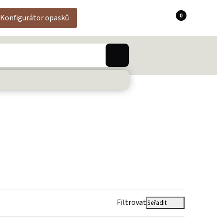
0
Konfigurátor opasků
Filtrovat
Seřadit