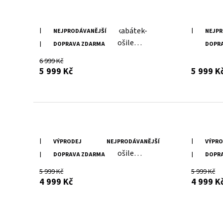
Dámský zelený kožený kabátek-
Dámské č
NEJPRODÁVANĚJŠÍ
NEJPR
prodloužená oversize košile
DOPRAVA ZDARMA
DOPR
G2WMarcy
6 999 Kč
s DPH
5 999 Kč
5 999 K
Dámský béžový kožený kabátek -
Dámský č
VÝPRODEJ
NEJPRODÁVANĚJŠÍ
VÝPRO
prodloužená oversize košile
prodlouže
DOPRAVA ZDARMA
DOPR
G2WMiha
G2WMih
5 999 Kč
5 999 Kč
s DPH
4 999 Kč
4 999 K