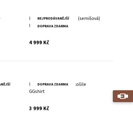
-
Dámská hnědá velurová (semišová)
NEJPRODÁVANĚJŠÍ
košile MWMahali
DOPRAVA ZDARMA
s DPH
4 999 Kč
-
Dámská černá kožená košile
NĚJŠÍ
DOPRAVA ZDARMA
GGshirt
s DPH
3 999 Kč