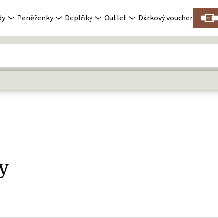
dy
Peněženky
Doplňky
Outlet
Dárkový voucher
y