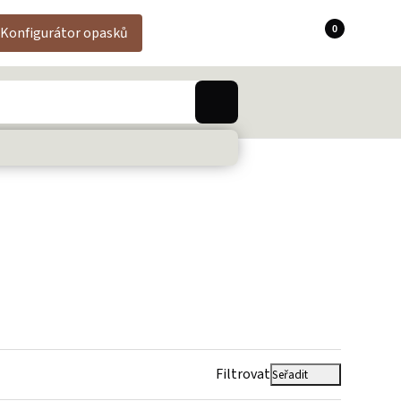
0
Konfigurátor opasků
Filtrovat
Seřadit