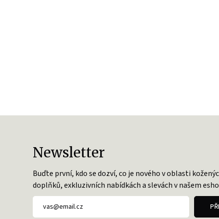
Kožené batohy.
Víc než jen doplněk
Batoh z poctivé kůže, prošitý dvojitým stehem -
zvládne všechna tvá dobrodružství.
Newsletter
Buďte první, kdo se dozví, co je nového v oblasti kožený
doplňků, exkluzivních nabídkách a slevách v našem esho
PŘ