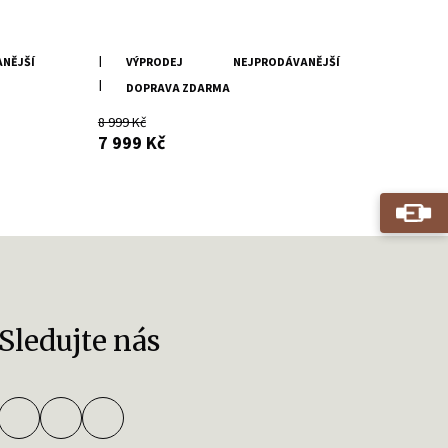
Pánský černý kožený kabát
NĚJŠÍ
VÝPRODEJ
NEJPRODÁVANĚJŠÍ
DMRevilio
DOPRAVA ZDARMA
8 999 Kč
s DPH
7 999 Kč
Sledujte nás