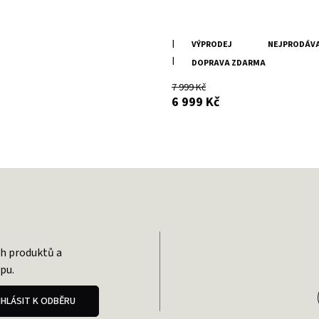
Pánská hnědá kožená bunda
VÝPRODEJ
NEJPRODÁVA
MMNuuko
DOPRAVA ZDARMA
7 999 Kč
s DPH
6 999 Kč
TAŠKY & BATOHY
ch produktů a
pu.
IHLÁSIT K ODBĚRU