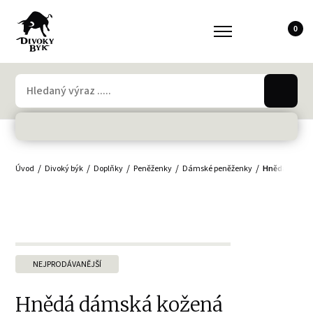
0
Úvod
Divoký býk
Doplňky
Peněženky
Dámské peněženky
Hnědá dámsk
NEJPRODÁVANĚJŠÍ
Hnědá dámská kožená