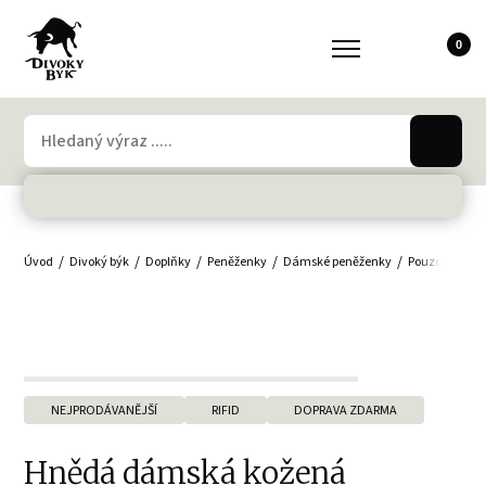
0
Úvod
Divoký býk
Doplňky
Peněženky
Dámské peněženky
Pouzdra, jme
NEJPRODÁVANĚJŠÍ
RIFID
DOPRAVA ZDARMA
Hnědá dámská kožená