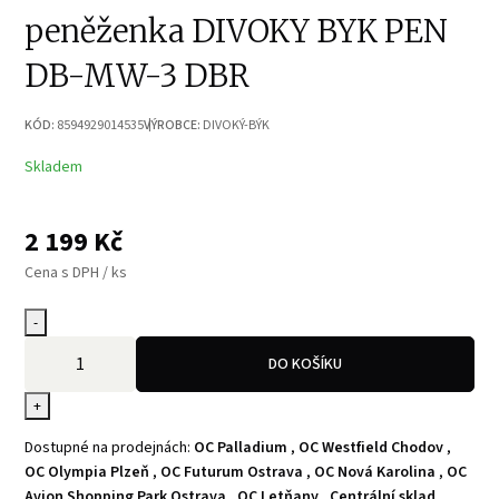
peněženka DIVOKY BYK PEN
DB-MW-3 DBR
KÓD:
8594929014535
VÝROBCE:
DIVOKÝ-BÝK
Skladem
2 199
Kč
Cena s DPH / ks
-
DO KOŠÍKU
+
Dostupné na prodejnách:
OC Palladium
,
OC Westfield Chodov
,
OC Olympia Plzeň
,
OC Futurum Ostrava
,
OC Nová Karolina
,
OC
Avion Shopping Park Ostrava
,
OC Letňany
,
Centrální sklad