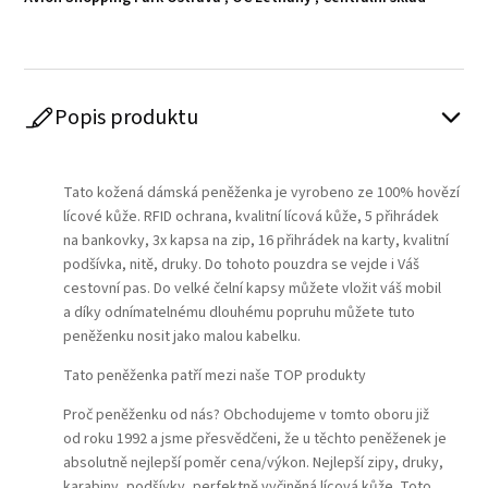
Popis produktu
Play
Tato kožená dámská peněženka je vyrobeno ze 100% hovězí
lícové kůže. RFID ochrana, kvalitní lícová kůže, 5 přihrádek
na bankovky, 3x kapsa na zip, 16 přihrádek na karty, kvalitní
podšívka, nitě, druky. Do tohoto pouzdra se vejde i Váš
cestovní pas. Do velké čelní kapsy můžete vložit váš mobil
a díky odnímatelnému dlouhému popruhu můžete tuto
peněženku nosit jako malou kabelku.
Tato peněženka patří mezi naše TOP produkty
Proč peněženku od nás? Obchodujeme v tomto oboru již
od roku 1992 a jsme přesvědčeni, že u těchto peněženek je
absolutně nejlepší poměr cena/výkon. Nejlepší zipy, druky,
karabiny, podšívky, perfektně vyčiněná lícová kůže. Toto