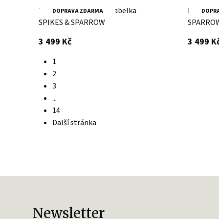
Tmavě hnědá kožená kabelka
Brandy k
DOPRAVA ZDARMA
DOPR
SPIKES & SPARROW
SPARRO
s DPH
3 499 Kč
3 499 K
1
2
3
...
14
Další stránka
Newsletter