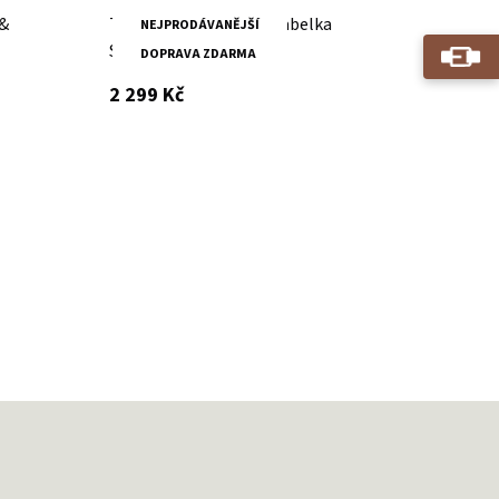
 &
Tmavě hnědá kožená kabelka
NEJPRODÁVANĚJŠÍ
SPIKES & SPARROW
DOPRAVA ZDARMA
s DPH
2 299 Kč