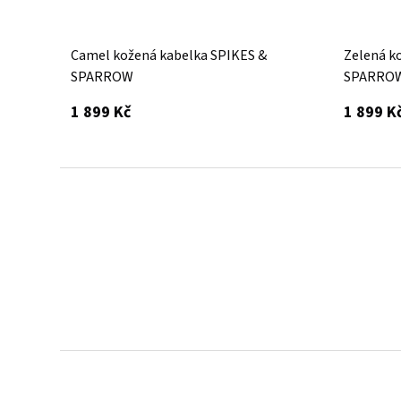
Camel kožená kabelka SPIKES &
Zelená k
SPARROW
SPARRO
s DPH
1 899 Kč
1 899 K
Kožené batohy.
Víc než jen doplněk
Batoh z poctivé kůže, prošitý dvojitým stehem -
zvládne všechna tvá dobrodružství.