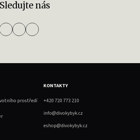
Sledujte nás
KONTAKTY
ivotního prostředí
+420 720 773 210
info@divokybyk.cz
er
eshop@divokybyk.cz