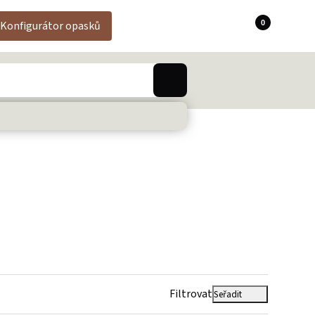
0
Konfigurátor opasků
Filtrovat
Seřadit