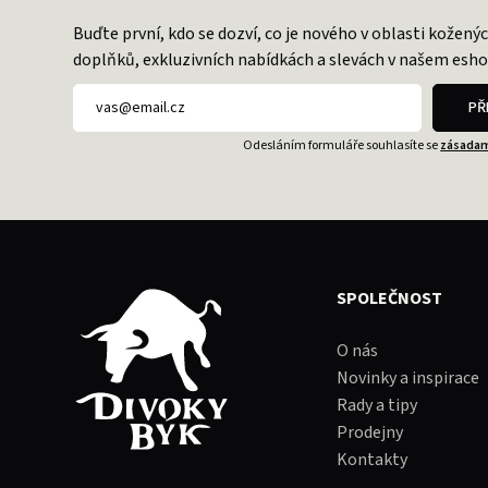
Buďte první, kdo se dozví, co je nového v oblasti kožený
doplňků, exkluzivních nabídkách a slevách v našem esho
PŘ
Odesláním formuláře souhlasíte se
zásadam
SPOLEČNOST
O nás
Novinky a inspirace
Rady a tipy
Prodejny
Kontakty