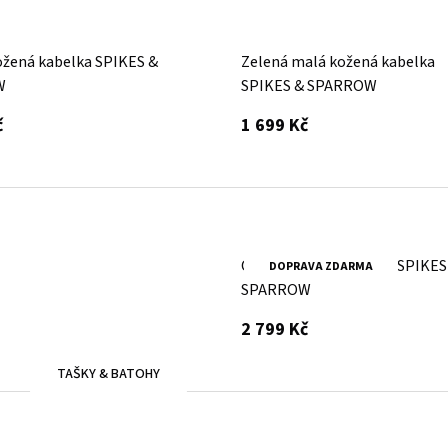
ožená kabelka SPIKES &
Zelená malá kožená kabelka
W
SPIKES & SPARROW
s DPH
s DPH
č
1 699 Kč
Camel kožená kabelka SPIKES
DOPRAVA ZDARMA
SPARROW
s DPH
2 799 Kč
TAŠKY & BATOHY