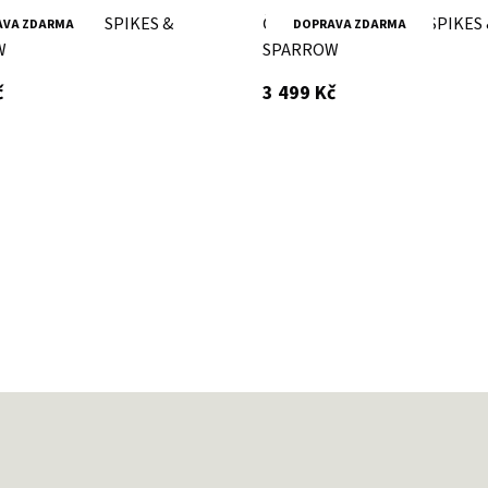
ožená kabelka SPIKES &
Černá kožená kabelka SPIKES
AVA ZDARMA
DOPRAVA ZDARMA
W
SPARROW
s DPH
s DPH
č
3 499 Kč