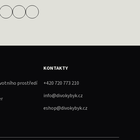
KONTAKTY
ivotního prostředí
+420 720 773 210
info@divokybyk.cz
er
eshop@divokybyk.cz