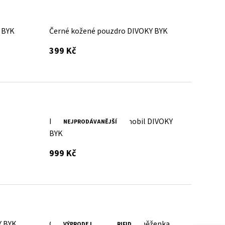
 BYK
Černé kožené pouzdro DIVOKY BYK
s DPH
399 Kč
Hnědý kožený obal na mobil DIVOKY
NEJPRODÁVANĚJŠÍ
BYK
s DPH
999 Kč
Y BYK
Červená dámská kožená peněženka
VÝPRODEJ
RIFID