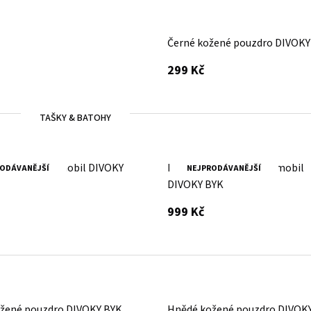
Černé kožené pouzdro DIVOKY
s DPH
299 Kč
TAŠKY & BATOHY
žený obal na mobil DIVOKY
Brandy kožený obal na mobil
ODÁVANĚJŠÍ
NEJPRODÁVANĚJŠÍ
DIVOKY BYK
 DPH
s DPH
999 Kč
žené pouzdro DIVOKY BYK
Hnědé kožené pouzdro DIVOK