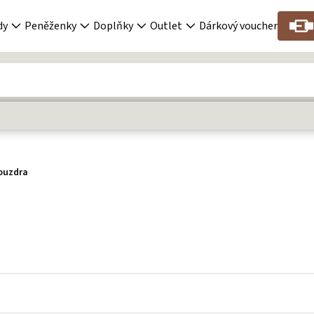
dy
Peněženky
Doplňky
Outlet
Dárkový voucher
ouzdra