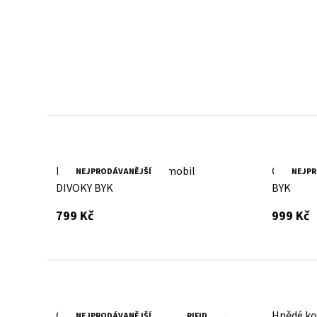
Kožené batohy.
Víc než jen doplněk
Batoh z poctivé kůže, prošitý dvojitým stehem -
zvládne všechna tvá dobrodružství.
Brandy kožený obal na mobil
Černý ko
NEJPRODÁVANĚJŠÍ
NEJPR
DIVOKY BYK
BYK
s DPH
s
799 Kč
999 Kč
Červená dámská kožená peněženka
Hnědé ko
NEJPRODÁVANĚJŠÍ
RIFID