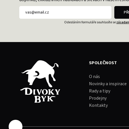
PŘ
Odesláním formuláře souhlasíte se
zásadam
SPOLEČNOST
O nás
Novinky a inspirace
Rady a tipy
Prodejny
Kontakty