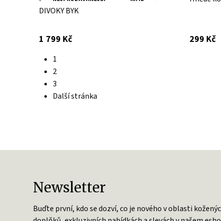
DIVOKY BYK
s DPH
s
1 799 Kč
299 Kč
1
2
3
Další stránka
Newsletter
Buďte první, kdo se dozví, co je nového v oblasti kožený
doplňků, exkluzivních nabídkách a slevách v našem esho