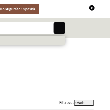
0
Konfigurátor opasků
Filtrovat
Seřadit