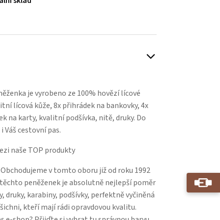
ální sklad
Play
ěženka je vyrobeno ze 100% hovězí lícové
itní lícová kůže, 8x přihrádek na bankovky, 4x
ek na karty, kvalitní podšívka, nitě, druky. Do
i Váš cestovní pas.
ezi naše TOP produkty
 Obchodujeme v tomto oboru již od roku 1992
u těchto peněženek je absolutně nejlepší poměr
y, druky, karabiny, podšívky, perfektně vyčiněná
šichni, kteří mají rádi opravdovou kvalitu.
 e-shop? Přijďte si vybrat tu správnou barvu,