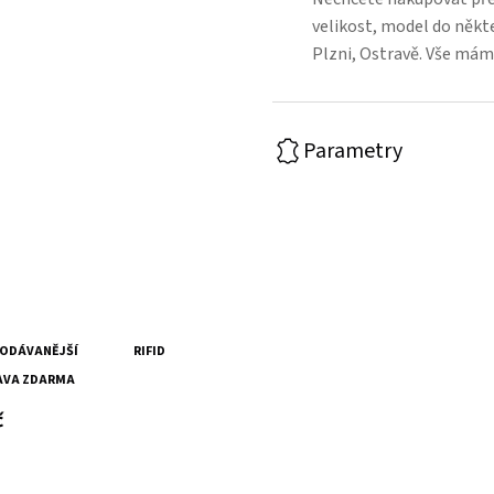
velikost, model do někt
Plzni, Ostravě. Vše mám
Parametry
mská kožená peněženka
ODÁVANĚJŠÍ
RIFID
BYK
AVA ZDARMA
s DPH
č