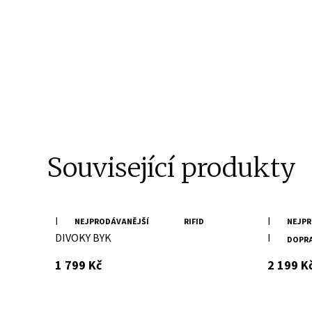
Související produkty
Hnědá dámská kožená peněženka
Hnědá dá
NEJPRODÁVANĚJŠÍ
RIFID
NEJPR
DIVOKY BYK
DIVOKY 
DOPR
s DPH
1 799 Kč
2 199 K