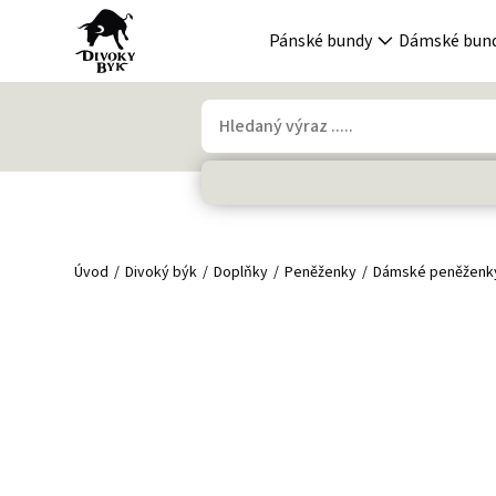
Pánské bundy
Dámské bun
Úvod
Divoký býk
Doplňky
Peněženky
Dámské peněženk