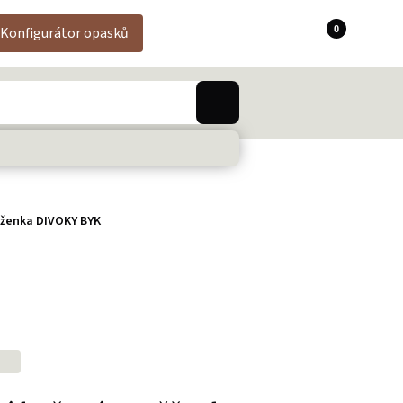
0
Konfigurátor opasků
ženka DIVOKY BYK