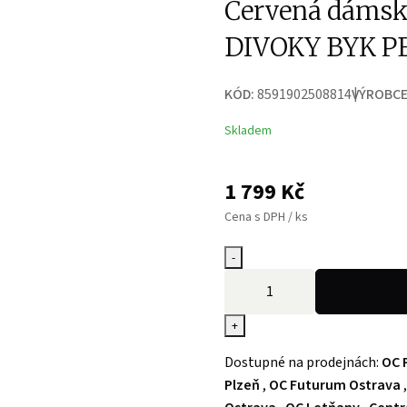
Červená dámsk
DIVOKY BYK P
KÓD:
8591902508814
VÝROBCE
Skladem
1 799
Kč
Cena s DPH / ks
-
+
Dostupné na prodejnách:
OC 
Plzeň
,
OC Futurum Ostrava