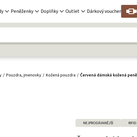
dy
Peněženky
Doplňky
Outlet
Dárkový voucher
y
Pouzdra, jmenovky
Kožená pouzdra
Červená dámská kožená peně
NEJPRODÁVANĚJŠÍ
RIFID