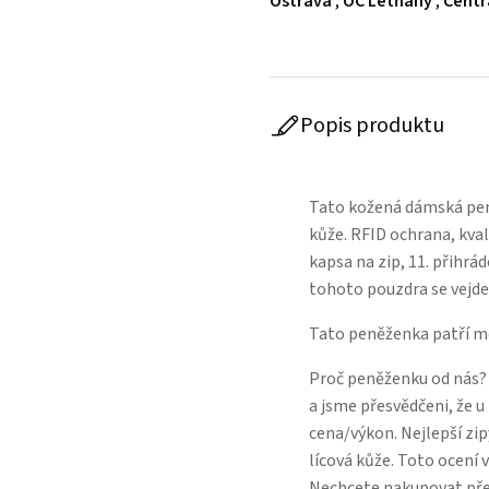
Ostrava
,
OC Letňany
,
Centr
Popis produktu
Tato kožená dámská pen
kůže. RFID ochrana, kval
kapsa na zip, 11. přihrád
tohoto pouzdra se vejde 
Tato peněženka patří m
Proč peněženku od nás?
a jsme přesvědčeni, že 
cena/výkon. Nejlepší zip
lícová kůže. Toto ocení v
Nechcete nakupovat přes