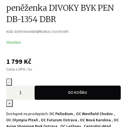
peněženka DIVOKY BYK PEN
DB-1354 DBR
KÓD:
8599704369985
VÝROBCE:
DIVOKÝ-BÝK
Skladem
1 799
Kč
Cena s DPH / ks
-
DO KOŠÍKU
+
Dostupné na prodejnách:
OC Palladium
,
OC Westfield Chodov
,
OC Olympia Plzeň
,
OC Futurum Ostrava
,
OC Nová Karolina
,
OC
Avion Shopping Park Ostrava
,
OC Letňany
,
Centrální sklad