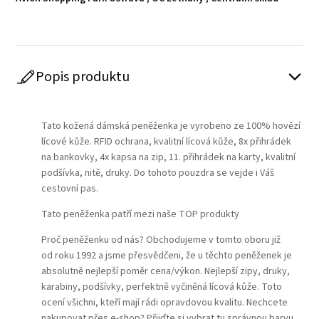
Popis produktu
Play
Tato kožená dámská peněženka je vyrobeno ze 100% hovězí
lícové kůže. RFID ochrana, kvalitní lícová kůže, 8x přihrádek
na bankovky, 4x kapsa na zip, 11. přihrádek na karty, kvalitní
podšívka, nitě, druky. Do tohoto pouzdra se vejde i Váš
cestovní pas.
Tato peněženka patří mezi naše TOP produkty
Proč peněženku od nás? Obchodujeme v tomto oboru již
od roku 1992 a jsme přesvědčeni, že u těchto peněženek je
absolutně nejlepší poměr cena/výkon. Nejlepší zipy, druky,
karabiny, podšívky, perfektně vyčiněná lícová kůže. Toto
ocení všichni, kteří mají rádi opravdovou kvalitu. Nechcete
nakupovat přes e-shop? Přijďte si vybrat tu správnou barvu,