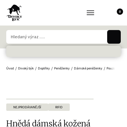
0
Úvod
Divoký býk
Doplňky
Peněženky
Dámské peněženky
Pouzdra, jme
NEJPRODÁVANĚJŠÍ
RIFID
Hnědá dámská kožená