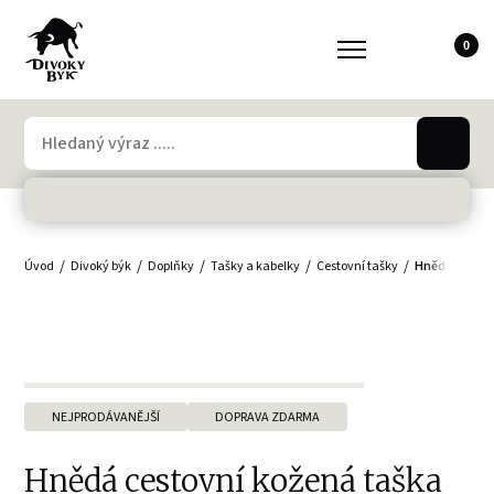
0
Úvod
Divoký býk
Doplňky
Tašky a kabelky
Cestovní tašky
Hnědá cestov
NEJPRODÁVANĚJŠÍ
DOPRAVA ZDARMA
Hnědá cestovní kožená taška