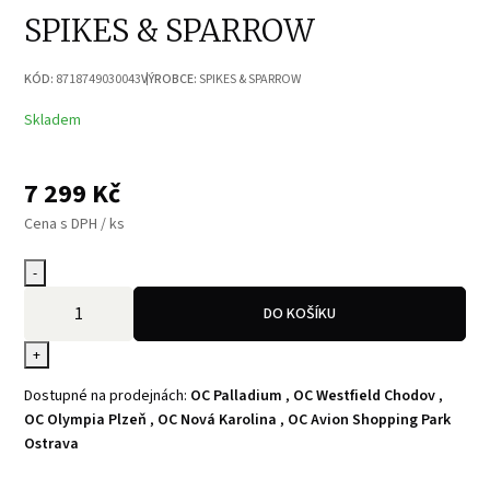
SPIKES & SPARROW
KÓD:
8718749030043
VÝROBCE:
SPIKES & SPARROW
Skladem
7 299
Kč
Cena s DPH / ks
-
DO KOŠÍKU
+
Dostupné na prodejnách:
OC Palladium
,
OC Westfield Chodov
,
OC Olympia Plzeň
,
OC Nová Karolina
,
OC Avion Shopping Park
Ostrava