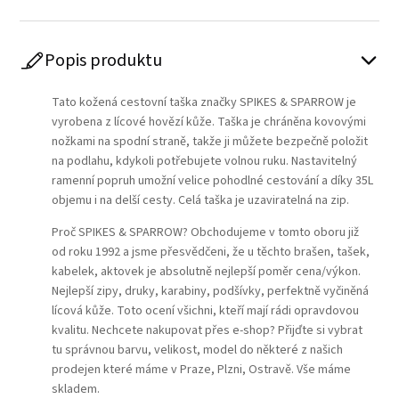
Popis produktu
Tato kožená cestovní taška značky SPIKES & SPARROW je
vyrobena z lícové hovězí kůže. Taška je chráněna kovovými
nožkami na spodní straně, takže ji můžete bezpečně položit
na podlahu, kdykoli potřebujete volnou ruku. Nastavitelný
ramenní popruh umožní velice pohodlné cestování a díky 35L
objemu i na delší cesty. Celá taška je uzaviratelná na zip.
Proč SPIKES & SPARROW? Obchodujeme v tomto oboru již
od roku 1992 a jsme přesvědčeni, že u těchto brašen, tašek,
kabelek, aktovek je absolutně nejlepší poměr cena/výkon.
Nejlepší zipy, druky, karabiny, podšívky, perfektně vyčiněná
lícová kůže. Toto ocení všichni, kteří mají rádi opravdovou
kvalitu. Nechcete nakupovat přes e-shop? Přijďte si vybrat
tu správnou barvu, velikost, model do některé z našich
prodejen které máme v Praze, Plzni, Ostravě. Vše máme
skladem.