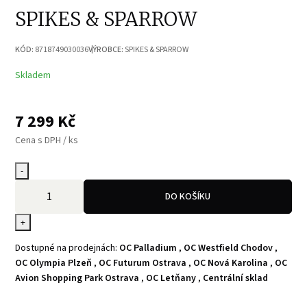
SPIKES & SPARROW
KÓD:
8718749030036
VÝROBCE:
SPIKES & SPARROW
Skladem
7 299
Kč
Cena s DPH / ks
-
DO KOŠÍKU
+
Dostupné na prodejnách:
OC Palladium
,
OC Westfield Chodov
,
OC Olympia Plzeň
,
OC Futurum Ostrava
,
OC Nová Karolina
,
OC
Avion Shopping Park Ostrava
,
OC Letňany
,
Centrální sklad