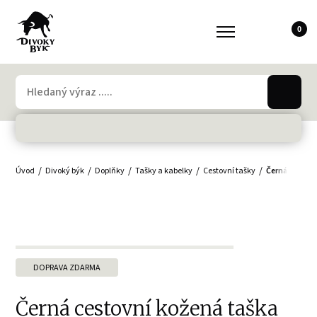
0
Úvod
Divoký býk
Doplňky
Tašky a kabelky
Cestovní tašky
Černá cestov
DOPRAVA ZDARMA
Černá cestovní kožená taška