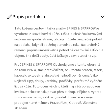
Popis produktu
Tato kožená cestovní taška značky SPIKES & SPARROW je
vyrobena z lícové hovězí kůže. Taška je chráněna kovovými
nožkami na spodní straně, takže ji můžete bezpečně položit
na podlahu, kdykoli potřebujete volnou ruku. Nastavitelný
ramenní popruh umožní velice pohodlné cestování a díky 35L
objemu i na delší cesty. Celá taška je uzaviratelná na zip.
Proč SPIKES & SPARROW? Obchodujeme v tomto oboru již
od roku 1992 a jsme přesvědčeni, že u těchto brašen, tašek,
kabelek, aktovek je absolutně nejlepší poměr cena/výkon.
Nejlepší zipy, druky, karabiny, podšívky, perfektně vyčiněná
lícová kůže. Toto ocení všichni, kteří mají rádi opravdovou
kvalitu. Nechcete nakupovat přes e-shop? Přijďte si vybrat
tu správnou barvu, velikost, model do některé z našich
prodejen které máme v Praze, Plzni, Ostravě. Vše máme
skladem.