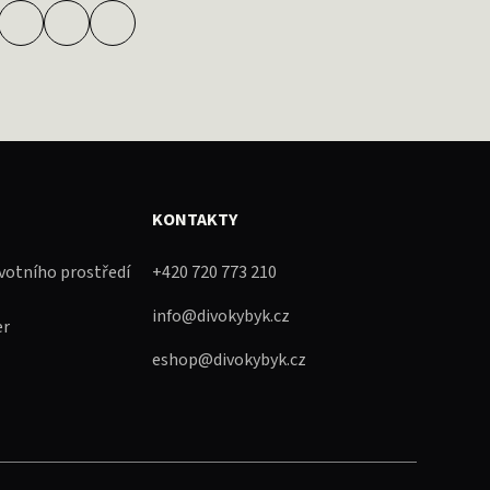
KONTAKTY
ivotního prostředí
+420 720 773 210
info@divokybyk.cz
er
eshop@divokybyk.cz