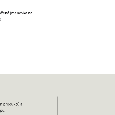
ožená jmenovka na
o
DPH
ch produktů a
pu.