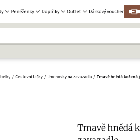
dy
Peněženky
Doplňky
Outlet
Dárkový voucher
abelky
Cestovní tašky
Jmenovky na zavazadla
Tmavě hnědá kožená 
Tmavě hnědá k