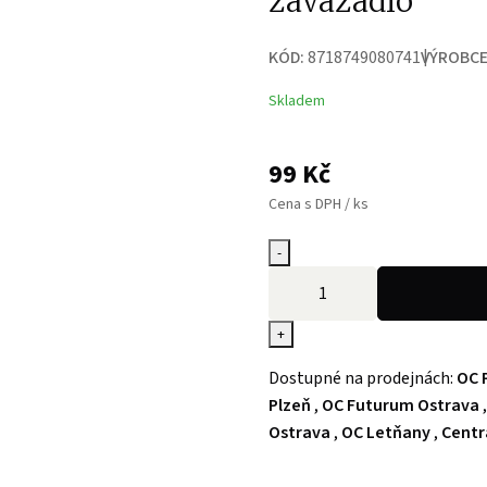
zavazadlo
KÓD:
8718749080741
VÝROBCE
Skladem
99
Kč
Cena s DPH / ks
-
+
Dostupné na prodejnách:
OC 
Plzeň
,
OC Futurum Ostrava
Ostrava
,
OC Letňany
,
Centr