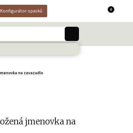
0
Konfigurátor opasků
jmenovka na zavazadlo
ožená jmenovka na