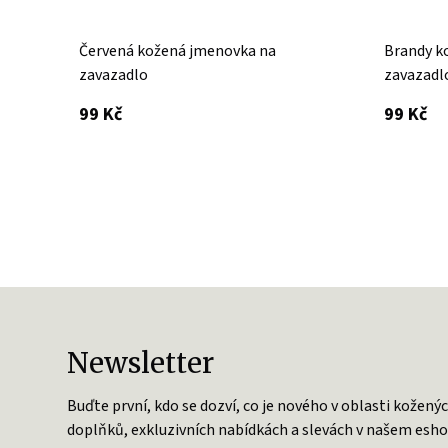
Červená kožená jmenovka na
Brandy k
zavazadlo
zavazadl
s DPH
s 
99 Kč
99 Kč
Newsletter
Buďte první, kdo se dozví, co je nového v oblasti kožený
doplňků, exkluzivních nabídkách a slevách v našem esho