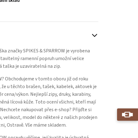
ální sklad
aška značky SPIKES & SPARROW je vyrobena
astavitelný ramenní popruh umožní velice
 taška je uzaviratelná na zip.
? Obchodujeme v tomto oboru již od roku
 že u těchto brašen, tašek, kabelek, aktovek je
 cena/výkon. Nejlepší zipy, druky, karabiny,
něná lícová kůže. Toto ocení všichni, kteří mají
. Nechcete nakupovat přes e-shop? Přijďte si
, velikost, model do některé z našich prodejen
zni, Ostravě. Vše máme skladem.
 opravdu věříme, její kvalita je úchvatná,