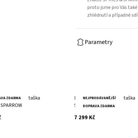
proto jsme pro Vás také 
zhlédnutí a případné sdí
Parametry
stovní kožená taška
Hnědá cestovní kožená taška
AVA ZDARMA
NEJPRODÁVANĚJŠÍ
& SPARROW
SPIKES & SPARROW
DOPRAVA ZDARMA
s DPH
s DPH
č
7 299 Kč