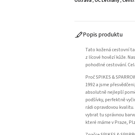
Ostrava
,
OC Letňany
,
Centr
Popis produktu
Tato kožená cestovní t
z lícové hovězí kůže. N
pohodlné cestování. Celá
Proč SPIKES & SPARROW
1992 a jsme přesvědčeni,
absolutně nejlepší poměr
podšívky, perfektně vyči
rádi opravdovou kvalitu
vybrat tu správnou barvu
které máme v Praze, Pl
Značce SPIKES & SPARROW