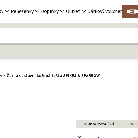
dy
Peněženky
Doplňky
Outlet
Dárkový voucher
ky
Černá cestovní kožená taška SPIKES & SPARROW
NEJPRODÁVANĚJŠÍ
DOPR