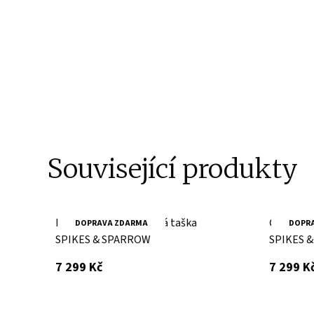
Související produkty
Brandy cestovní kožená taška
Černá ce
DOPRAVA ZDARMA
DOPR
SPIKES & SPARROW
SPIKES 
s DPH
7 299 Kč
7 299 K