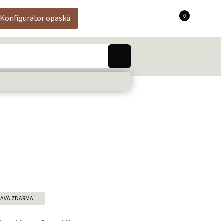
0
Konfigurátor opasků
AVA ZDARMA