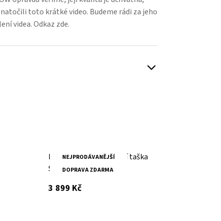
natočili toto krátké video. Budeme rádi za jeho
lení videa.
Odkaz zde.
Brandy kožená cestovní taška
Brand
NEJPRODÁVANĚJŠÍ
SPIKES & SPARROW
zavaz
DOPRAVA ZDARMA
s DPH
3 899 Kč
99 Kč