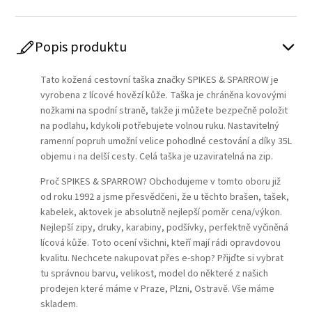
Popis produktu
Tato kožená cestovní taška značky SPIKES & SPARROW je
vyrobena z lícové hovězí kůže. Taška je chráněna kovovými
nožkami na spodní straně, takže ji můžete bezpečně položit
na podlahu, kdykoli potřebujete volnou ruku. Nastavitelný
ramenní popruh umožní velice pohodlné cestování a díky 35L
objemu i na delší cesty. Celá taška je uzaviratelná na zip.
Proč SPIKES & SPARROW? Obchodujeme v tomto oboru již
od roku 1992 a jsme přesvědčeni, že u těchto brašen, tašek,
kabelek, aktovek je absolutně nejlepší poměr cena/výkon.
Nejlepší zipy, druky, karabiny, podšívky, perfektně vyčiněná
lícová kůže. Toto ocení všichni, kteří mají rádi opravdovou
kvalitu. Nechcete nakupovat přes e-shop? Přijďte si vybrat
tu správnou barvu, velikost, model do některé z našich
prodejen které máme v Praze, Plzni, Ostravě. Vše máme
skladem.