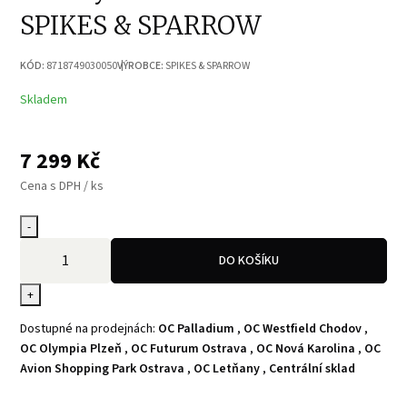
SPIKES & SPARROW
KÓD:
8718749030050
VÝROBCE:
SPIKES & SPARROW
Skladem
7 299
Kč
Cena s DPH / ks
-
DO KOŠÍKU
+
Dostupné na prodejnách:
OC Palladium
,
OC Westfield Chodov
,
OC Olympia Plzeň
,
OC Futurum Ostrava
,
OC Nová Karolina
,
OC
Avion Shopping Park Ostrava
,
OC Letňany
,
Centrální sklad