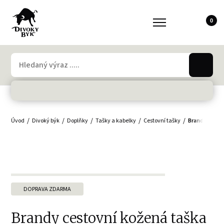
0
Úvod
Divoký býk
Doplňky
Tašky a kabelky
Cestovní tašky
Brandy cesto
DOPRAVA ZDARMA
Brandy cestovní kožená taška