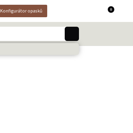
0
Konfigurátor opasků