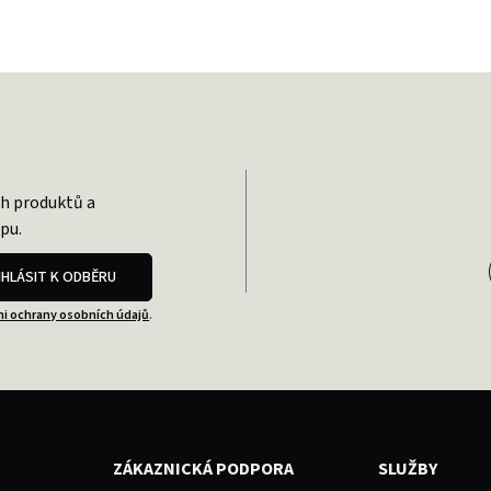
ch produktů a
pu.
IHLÁSIT K ODBĚRU
i ochrany osobních údajů
.
ZÁKAZNICKÁ PODPORA
SLUŽBY