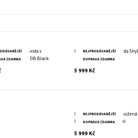
žená pánská bunda s
Bílá pánská kožená bunda Shy
ODÁVANĚJŠÍ
NEJPRODÁVANĚJŠÍ
 kapucí MMRyxo DB Black
AVA ZDARMA
DOPRAVA ZDARMA
s DPH
s DPH
č
5 999 Kč
Pánská tmavě červená kožená
NEJPRODÁVANĚJŠÍ
bunda Divoký býk Ismael
DOPRAVA ZDARMA
s DPH
5 999 Kč