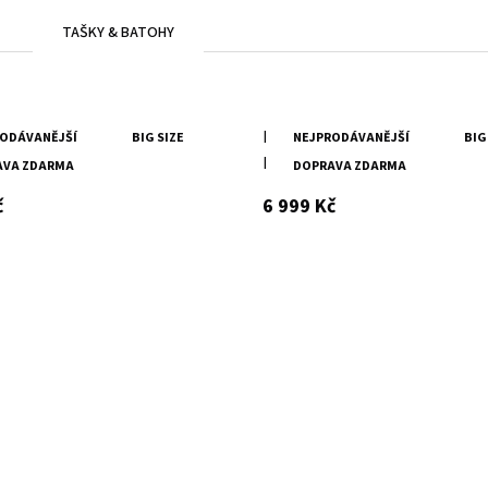
TAŠKY & BATOHY
nědá kožená bunda s
Pánská černá kožená bunda s 
ODÁVANĚJŠÍ
BIG SIZE
NEJPRODÁVANĚJŠÍ
BIG
MLian DB
DMLian DB
AVA ZDARMA
DOPRAVA ZDARMA
s DPH
s DPH
č
6 999 Kč