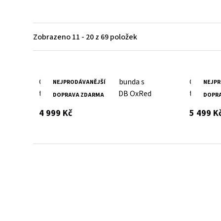
Zobrazeno 11 - 20 z 69 položek
Červená kožená pánská bunda s
Černá ko
NEJPRODÁVANĚJŠÍ
NEJPR
textilni kapucí MMRyxo DB OxRed
textilni
DOPRAVA ZDARMA
DOPR
s DPH
4 999 Kč
5 499 K
Kožené batohy.
Víc než jen doplněk