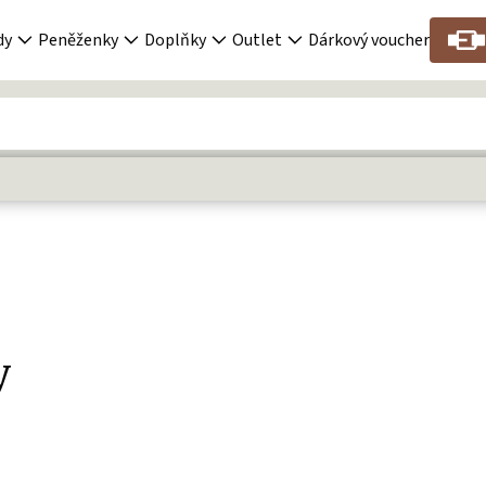
dy
Peněženky
Doplňky
Outlet
Dárkový voucher
y