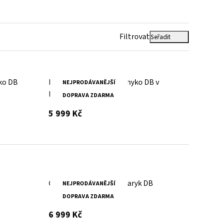
Filtrovat
Seřadit
ko DB
Pánská kožená bunda Shyko DB v
NEJPRODÁVANĚJŠÍ
barvě antacitové
DOPRAVA ZDARMA
s DPH
5 999 Kč
Černé kožené sako DMJaryk DB
NEJPRODÁVANĚJŠÍ
DOPRAVA ZDARMA
s DPH
6 999 Kč