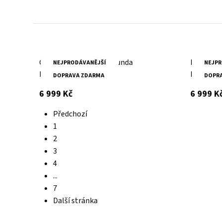
Batoh z poctivé kůže, prošitý dvojitým stehem -
zvládne všechna tvá dobrodružství.
Černá kožená pánská bunda
Pánská h
NEJPRODÁVANĚJŠÍ
NEJPR
DMThees
kapucí D
DOPRAVA ZDARMA
DOPR
s DPH
6 999 Kč
6 999 K
Předchozí
1
2
3
4
...
7
Další stránka