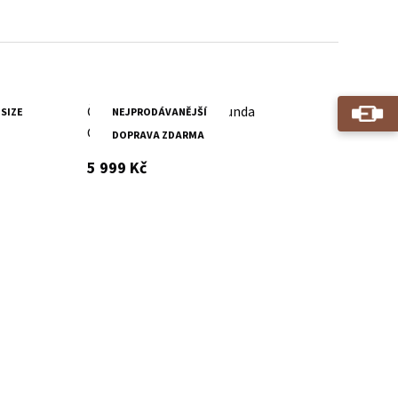
kapucí
Černá pánská kožená bunda
 SIZE
NEJPRODÁVANĚJŠÍ
GMRaysam DB
DOPRAVA ZDARMA
s DPH
5 999 Kč