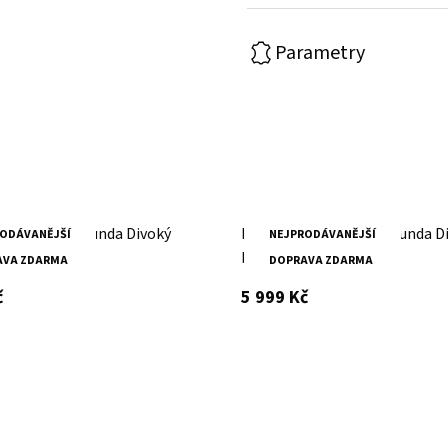
Parametry
erná kožená bunda Divoký
Pánská hnědá kožená bunda D
ODÁVANĚJŠÍ
NEJPRODÁVANĚJŠÍ
el
býk Ismael
AVA ZDARMA
DOPRAVA ZDARMA
s DPH
s DPH
č
5 999 Kč