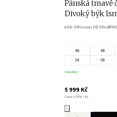
Pánská tmavě 
Divoký býk Is
KÓD:
DMIsmael DB DRed
VÝRO
46
48
56
58
Skladem
5 999
Kč
Cena s DPH / ks
-