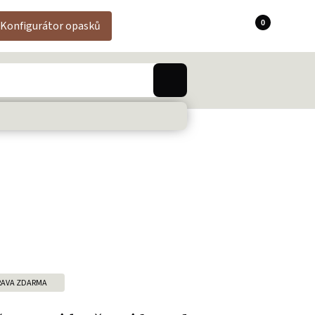
0
Konfigurátor opasků
AVA ZDARMA