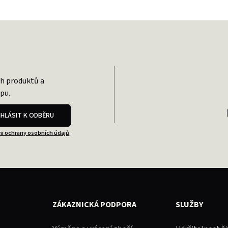
ch produktů a
pu.
IHLÁSIT K ODBĚRU
i ochrany osobních údajů
.
ZÁKAZNICKÁ PODPORA
SLUŽBY