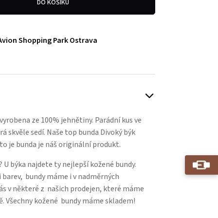
DO KOŠÍKU
Avion Shopping Park Ostrava
vyrobena ze 100% jehnětiny. Parádní kus ve
erá skvěle sedí. Naše top bunda Divoký býk
ato je bunda je náš originální produkt.
 U býka najdete ty nejlepší kožené bundy.
i barev, bundy máme i v nadměrných
nás v některé z našich prodejen, které máme
avě. Všechny kožené bundy máme skladem!