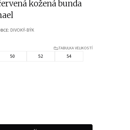
červená kožená bunda
mael
BCE:
DIVOKÝ-BÝK
TABULKA VELIKOSTÍ
50
52
54