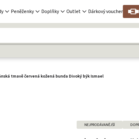
dy
Peněženky
Doplňky
Outlet
Dárkový voucher
ánská tmavě červená kožená bunda Divoký býk Ismael
NEJPRODÁVANĚJŠÍ
DOPR