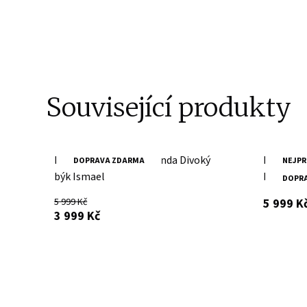
Související produkty
Pánská šedá kožená bunda Divoký
Pánská č
DOPRAVA ZDARMA
NEJPR
býk Ismael
býk Isma
DOPR
5 999 Kč
5 999 K
s DPH
3 999 Kč