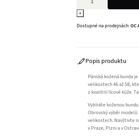
+
Dostupné na prodejnách:
OC 
Popis produktu
Pánská kožená bunda je 
velikostech 46 až 58, kt
z kvalitní lícové kůže. T
Vybíráte koženou bundu?
Obrovský výběr modelů 
velikostech. Navštivte 
v Praze, Plzni a v Ostr