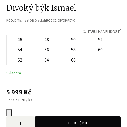
Divoký býk Ismael
KÓD:
DMIsmael DB Black
VÝROBCE:
DIVOKÝ-BÝK
TABULKA VELIKOSTÍ
46
48
50
52
54
56
58
60
62
64
66
Skladem
5 999
Kč
Cena s DPH / ks
-
DO KOŠÍKU