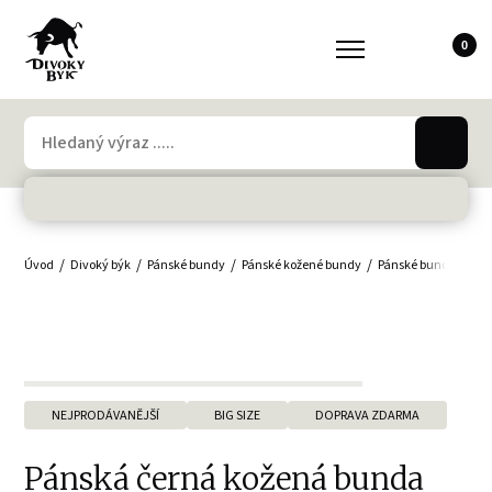
0
Úvod
Divoký býk
Pánské bundy
Pánské kožené bundy
Pánské bundy - velké
NEJPRODÁVANĚJŠÍ
BIG SIZE
DOPRAVA ZDARMA
Pánská černá kožená bunda