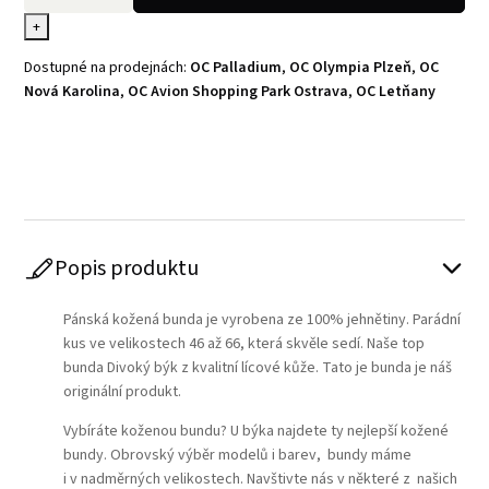
+
Dostupné na prodejnách:
OC Palladium
,
OC Olympia Plzeň
,
OC
Nová Karolina
,
OC Avion Shopping Park Ostrava
,
OC Letňany
Play
Popis produktu
Pánská kožená bunda je vyrobena ze 100% jehnětiny. Parádní
kus ve velikostech 46 až 66, která skvěle sedí. Naše top
bunda Divoký býk z kvalitní lícové kůže. Tato je bunda je náš
originální produkt.
Vybíráte koženou bundu? U býka najdete ty nejlepší kožené
bundy. Obrovský výběr modelů i barev, bundy máme
i v nadměrných velikostech. Navštivte nás v některé z našich