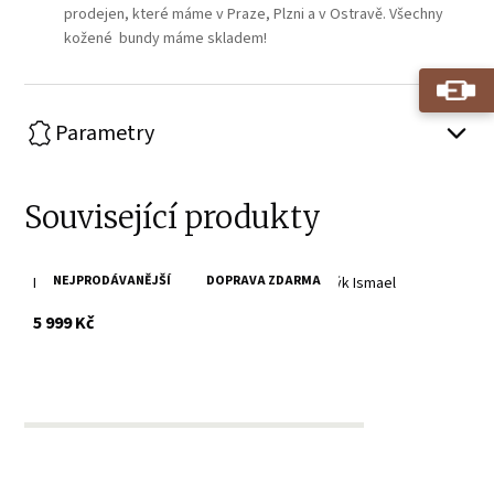
prodejen, které máme v Praze, Plzni a v Ostravě. Všechny
kožené bundy máme skladem!
Parametry
Související produkty
NEJPRODÁVANĚJŠÍ
DOPRAVA ZDARMA
Pánská tmavě červená kožená bunda Divoký býk Ismael
s DPH
5 999 Kč