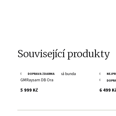
Související produkty
Oranžová pánská kožená bunda
Černá pá
DOPRAVA ZDARMA
NEJPR
GMRaysam DB Ora
GMCLAN
DOPR
s DPH
5 999 Kč
6 499 K