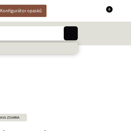
0
Konfigurátor opasků
AVA ZDARMA