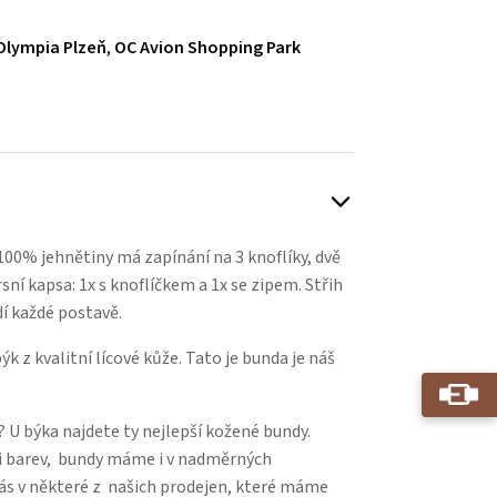
Olympia Plzeň
,
OC Avion Shopping Park
00% jehnětiny má zapínání na 3 knoflíky, dvě
sní kapsa: 1x s knoflíčkem a 1x se zipem. Střih
dí každé postavě.
k z kvalitní lícové kůže. Tato je bunda je náš
 U býka najdete ty nejlepší kožené bundy.
i barev, bundy máme i v nadměrných
nás v některé z našich prodejen, které máme