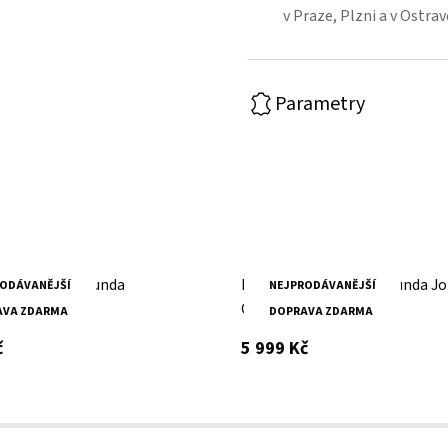
v Praze, Plzni a v Ostr
Parametry
nská kožená bunda
Pánská černá kožená bunda J
ODÁVANĚJŠÍ
NEJPRODÁVANĚJŠÍ
CE
Cash
AVA ZDARMA
DOPRAVA ZDARMA
s DPH
s DPH
č
5 999 Kč