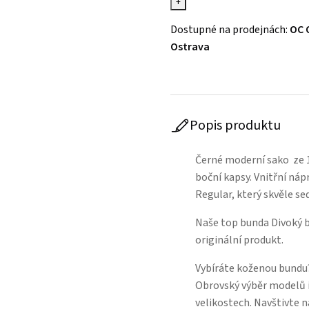
+
Dostupné na prodejnách:
OC 
Ostrava
Popis produktu
Černé moderní sako ze 1
boční kapsy. Vnitřní nápr
Regular, který skvěle se
Naše top bunda Divoký bý
originální produkt.
Vybíráte koženou bundu?
Obrovský výběr modelů 
velikostech. Navštivte 