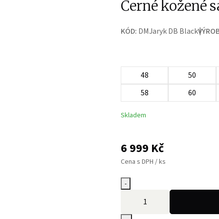
Černé kožené 
KÓD:
DMJaryk DB Black
VÝROB
48
50
58
60
Skladem
6 999
Kč
Cena s DPH / ks
-