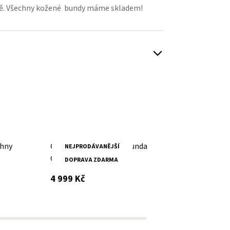
avě. Všechny kožené bundy máme skladem!
ohny
Černá pánská kožená bunda
Černá
NEJPRODÁVANĚJŠÍ
DO
GMBrody
DMDeli
DOPRAVA ZDARMA
veliko
s DPH
4 999 Kč
5 999