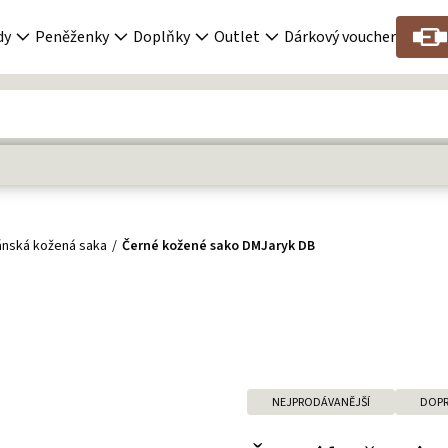
dy
Peněženky
Doplňky
Outlet
Dárkový voucher
ánská kožená saka
Černé kožené sako DMJaryk DB
NEJPRODÁVANĚJŠÍ
DOPR