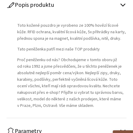
Popis produktu
Play
Toto kožené pouzdro je vyrobeno ze 100% hovězí lícové
kůže. RFID ochrana, kvalitní lícová kůže, 5x přihrádky na karty,
přednou spona je na magnet, kvalitní podšívka, nitě, druky.
Tato peněženka patří mezi naše TOP produkty
Proč peněženku od nás? Obchodujeme v tomto oboru již
od roku 1992 a jsme přesvědčeni, že u těchto peněženek je
absolutně nejlepší poměr cena/výkon. Nejlepší zipy, druky,
karabiny, podšívky, perfektně vyčiněná lícová kůže. Toto
ocení všichni, kteří mají rádi opravdovou kvalitu. Nechcete
nakupovat přes e-shop? Přijďte si vybrat tu správnou barvu,
velikost, model do některé z našich prodejen, které máme
v Praze, Plzni, Ostravě. Vše máme skladem.
Parametry