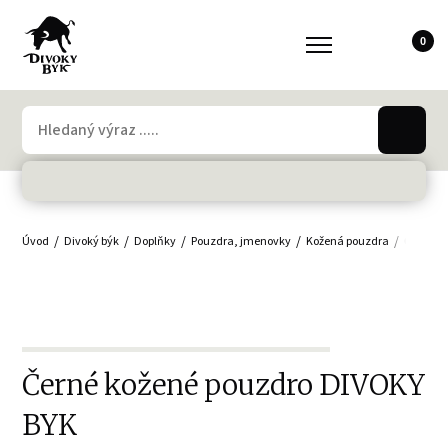
0
Úvod
Divoký býk
Doplňky
Pouzdra, jmenovky
Kožená pouzdra
Černé k
Černé kožené pouzdro DIVOKY
BYK