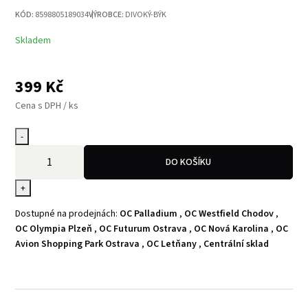
KÓD:
8598805189034
VÝROBCE:
DIVOKÝ-BÝK
Skladem
399
Kč
Cena s DPH / ks
-
DO KOŠÍKU
+
Dostupné na prodejnách:
OC Palladium
,
OC Westfield Chodov
,
OC Olympia Plzeň
,
OC Futurum Ostrava
,
OC Nová Karolina
,
OC
Avion Shopping Park Ostrava
,
OC Letňany
,
Centrální sklad