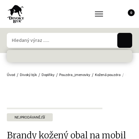
0
Úvod
Divoký býk
Doplňky
Pouzdra, jmenovky
Kožená pouzdra
Brandy 
NEJPRODÁVANĚJŠÍ
Brandy kožený obal na mobil