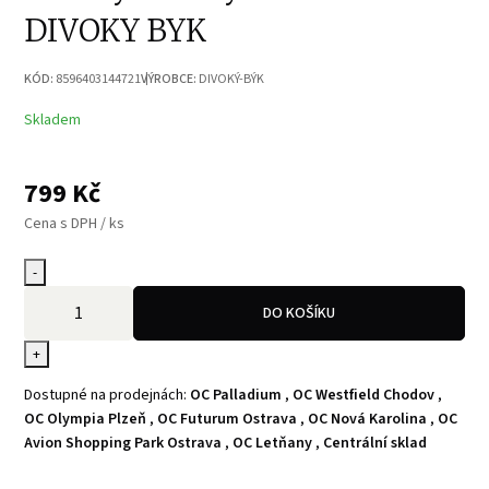
DIVOKY BYK
KÓD:
8596403144721
VÝROBCE:
DIVOKÝ-BÝK
Skladem
799
Kč
Cena s DPH / ks
-
DO KOŠÍKU
+
Dostupné na prodejnách:
OC Palladium
,
OC Westfield Chodov
,
OC Olympia Plzeň
,
OC Futurum Ostrava
,
OC Nová Karolina
,
OC
Avion Shopping Park Ostrava
,
OC Letňany
,
Centrální sklad