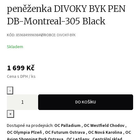
peněženka DIVOKY BYK PEN
DB-Montreal-305 Black
KÓD:
8596849996984
VÝROBCE:
DIVOKÝ-BÝK
Skladem
1 699
Kč
Cena s DPH / ks
-
DO KOŠÍKU
+
Dostupné na prodejnách:
OC Palladium
,
OC Westfield Chodov
,
OC Olympia Plzeň
,
OC Futurum Ostrava
,
OC Nová Karolina
,
OC
Avion Shopping Park Ostrava
,
OC Letňany
,
Centrální sklad