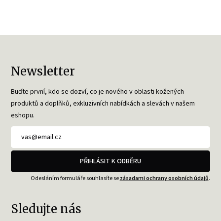
Newsletter
Buďte první, kdo se dozví, co je nového v oblasti kožených
produktů a doplňků, exkluzivních nabídkách a slevách v našem
eshopu.
PŘIHLÁSIT K ODBĚRU
Odesláním formuláře souhlasíte se
zásadami ochrany osobních údajů
.
Sledujte nás