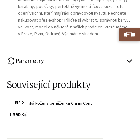
karabiny, podšívky, perfektně vyčiněná lícová kůže. Toto
ocení všichni, kteří mají rádi opravdovou kvalitu. Nechcete
nakupovat přes e-shop? Přijďte si vybrat tu správnou barvu,
velikost, model do některé z našich prodejen, které máme
v Praze, Plzni, Ostravě. Vše máme skladem.
Parametry
Související produkty
RIFID
Šedá dámská kožená peněženka Gianni Conti
s DPH
1 390 Kč