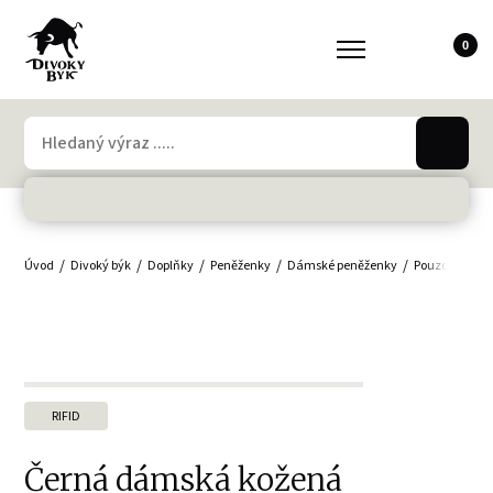
0
Úvod
Divoký býk
Doplňky
Peněženky
Dámské peněženky
Pouzdra, jme
RIFID
Černá dámská kožená