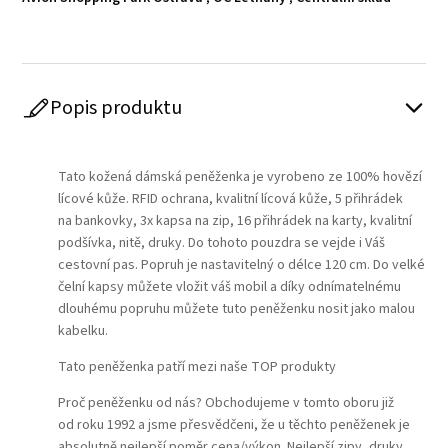
Popis produktu
Play
Tato kožená dámská peněženka je vyrobeno ze 100% hovězí
lícové kůže. RFID ochrana, kvalitní lícová kůže, 5 přihrádek
na bankovky, 3x kapsa na zip, 16 přihrádek na karty, kvalitní
podšívka, nitě, druky. Do tohoto pouzdra se vejde i Váš
cestovní pas. Popruh je nastavitelný o délce 120 cm. Do velké
čelní kapsy můžete vložit váš mobil a díky odnímatelnému
dlouhému popruhu můžete tuto peněženku nosit jako malou
kabelku.
Tato peněženka patří mezi naše TOP produkty
Proč peněženku od nás? Obchodujeme v tomto oboru již
od roku 1992 a jsme přesvědčeni, že u těchto peněženek je
absolutně nejlepší poměr cena/výkon. Nejlepší zipy, druky,