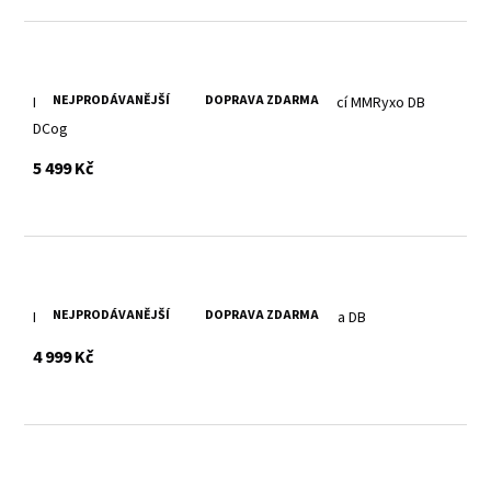
NEJPRODÁVANĚJŠÍ
DOPRAVA ZDARMA
Koňaková pánská kožená bunda s textilní kapucí MMRyxo DB
DCog
s DPH
5 499 Kč
NEJPRODÁVANĚJŠÍ
DOPRAVA ZDARMA
Dámská černá kožená bunda s límcem MWXoana DB
s DPH
4 999 Kč