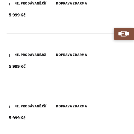
NEJPRODÁVANĚJŠÍ
DOPRAVA ZDARMA
Dámský koňakový kožený křivák MWXarah DB
s DPH
5 999 Kč
NEJPRODÁVANĚJŠÍ
DOPRAVA ZDARMA
Dámský červený kožený křivák MWXarah DB
s DPH
5 999 Kč
NEJPRODÁVANĚJŠÍ
DOPRAVA ZDARMA
Dámský hnědý kožený křivák MWXarah DB
s DPH
5 999 Kč