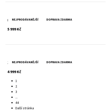
NEJPRODÁVANĚJŠÍ
DOPRAVA ZDARMA
Dámský černý kožený křivák MWXarah DB
s DPH
5 999 Kč
NEJPRODÁVANĚJŠÍ
DOPRAVA ZDARMA
Žlutá kožená bunda s kapucí MWXammy DB
s DPH
4 999 Kč
1
2
3
...
44
Další stránka