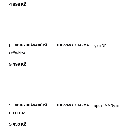
s DPH
4 999 Kč
NEJPRODÁVANĚJŠÍ
DOPRAVA ZDARMA
Bílá pánská kožená bunda s textilní kapucí MMRyxo DB
OffWhite
s DPH
5 499 Kč
NEJPRODÁVANĚJŠÍ
DOPRAVA ZDARMA
Tmavě modrá kožená pánská bunda s textilní kapucí MMRyxo
DB DBlue
s DPH
5 499 Kč