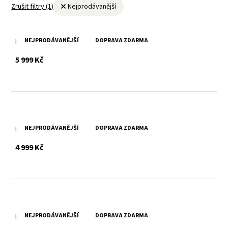
Zrušit filtry (1)
Nejprodávanější
NEJPRODÁVANĚJŠÍ
DOPRAVA ZDARMA
Pánská kožená bunda MMjorx
s DPH
5 999 Kč
NEJPRODÁVANĚJŠÍ
DOPRAVA ZDARMA
Kožená dámská černá bunda MWXanna
s DPH
4 999 Kč
NEJPRODÁVANĚJŠÍ
DOPRAVA ZDARMA
Kožená dámská bunda MWXanna