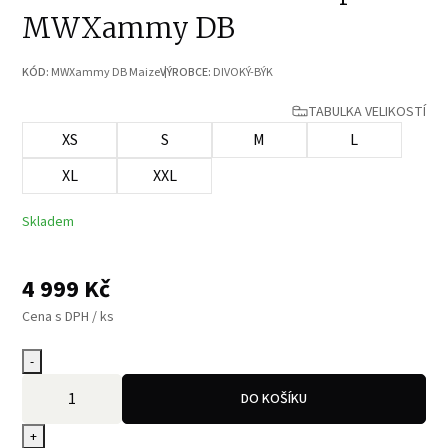
MWXammy DB
KÓD:
MWXammy DB Maize
VÝROBCE:
DIVOKÝ-BÝK
TABULKA VELIKOSTÍ
XS
S
M
L
XL
XXL
Skladem
4 999
Kč
Cena s DPH / ks
-
DO KOŠÍKU
+