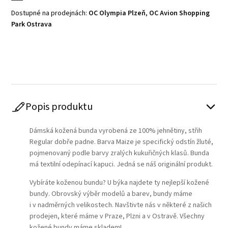
Dostupné na prodejnách:
OC Olympia Plzeň
,
OC Avion Shopping
Park Ostrava
Play
Popis produktu
Dámská kožená bunda vyrobená ze 100% jehnětiny, střih
Regular dobře padne. Barva Maize je specifický odstín žluté,
pojmenovaný podle barvy zralých kukuřičných klasů. Bunda
má textilní odepínací kapuci. Jedná se náš originální produkt.
Vybíráte koženou bundu? U býka najdete ty nejlepší kožené
bundy. Obrovský výběr modelů a barev, bundy máme
i v nadměrných velikostech. Navštivte nás v některé z našich
prodejen, které máme v Praze, Plzni a v Ostravě. Všechny
kožené bundy máme skladem!