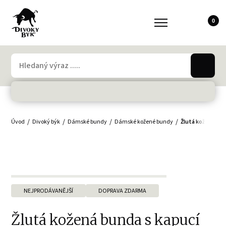
0
Úvod
Divoký býk
Dámské bundy
Dámské kožené bundy
Žlutá kožená bu
NEJPRODÁVANĚJŠÍ
DOPRAVA ZDARMA
Žlutá kožená bunda s kapucí