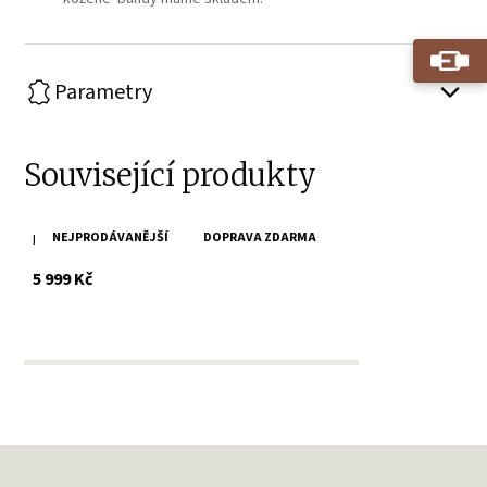
Parametry
Související produkty
NEJPRODÁVANĚJŠÍ
DOPRAVA ZDARMA
Dámský koňakový kožený křivák MWXarah DB
s DPH
5 999 Kč