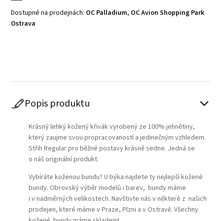
Dostupné na prodejnách:
OC Palladium
,
OC Avion Shopping Park
Ostrava
Play
Popis produktu
Krásný lehký kožený křivák vyrobený ze 100% jehnětiny,
který zaujme svou propracovaností a jedinečným vzhledem.
Střih Regular pro běžné postavy krásně sedne. Jedná se
o náš originální produkt.
Vybíráte koženou bundu? U býka najdete ty nejlepší kožené
bundy. Obrovský výběr modelů i barev, bundy máme
i v nadměrných velikostech. Navštivte nás v některé z našich
prodejen, které máme v Praze, Plzni a v Ostravě. Všechny
kožené bundy máme skladem!