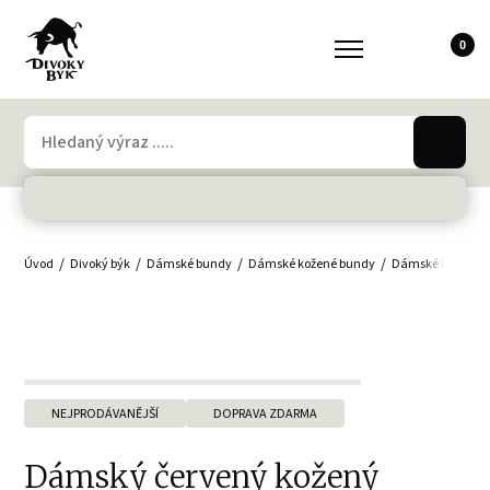
0
Úvod
Divoký býk
Dámské bundy
Dámské kožené bundy
Dámské křiváky
NEJPRODÁVANĚJŠÍ
DOPRAVA ZDARMA
Dámský červený kožený