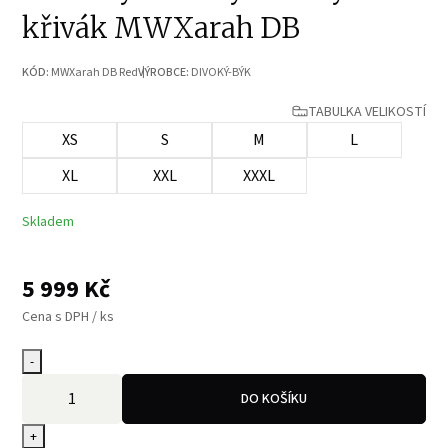
křivák MWXarah DB
KÓD:
MWXarah DB Red
VÝROBCE:
DIVOKÝ-BÝK
TABULKA VELIKOSTÍ
XS
S
M
L
XL
XXL
XXXL
Skladem
5 999
Kč
Cena s DPH / ks
-
DO KOŠÍKU
+