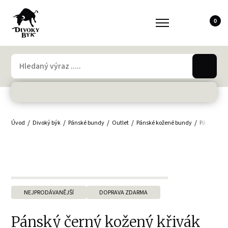
0
Úvod
Divoký býk
Pánské bundy
Outlet
Pánské kožené bundy
Pánské bu
NEJPRODÁVANĚJŠÍ
DOPRAVA ZDARMA
Pánský černý kožený křivák