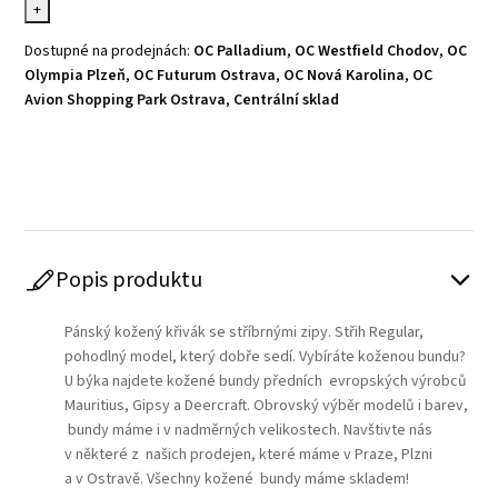
+
Dostupné na prodejnách:
OC Palladium
,
OC Westfield Chodov
,
OC
Olympia Plzeň
,
OC Futurum Ostrava
,
OC Nová Karolina
,
OC
Avion Shopping Park Ostrava
,
Centrální sklad
Play
Popis produktu
Pánský kožený křivák se stříbrnými zipy. Střih Regular,
pohodlný model, který dobře sedí. Vybíráte koženou bundu?
U býka najdete kožené bundy předních evropských výrobců
Mauritius, Gipsy a Deercraft. Obrovský výběr modelů i barev,
bundy máme i v nadměrných velikostech. Navštivte nás
v některé z našich prodejen, které máme v Praze, Plzni
a v Ostravě. Všechny kožené bundy máme skladem!