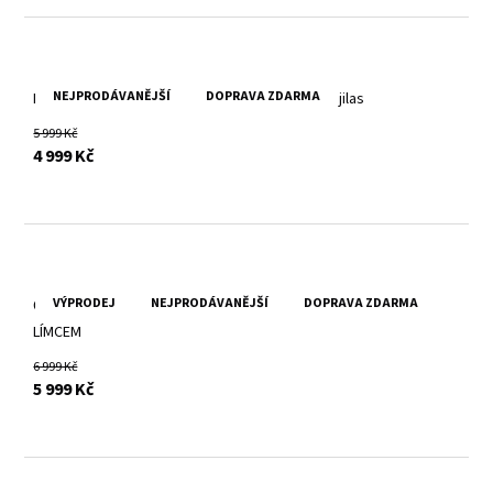
NEJPRODÁVANĚJŠÍ
DOPRAVA ZDARMA
Pánská kožená bunda s kapucí v barvě Lime 2Mjilas
5 999 Kč
s DPH
4 999 Kč
VÝPRODEJ
NEJPRODÁVANĚJŠÍ
DOPRAVA ZDARMA
ČERNÁ PÁNSKÁ KOŽENÁ BUNDA GMGROVER S KOŽEŠINOVÝM
LÍMCEM
6 999 Kč
s DPH
5 999 Kč