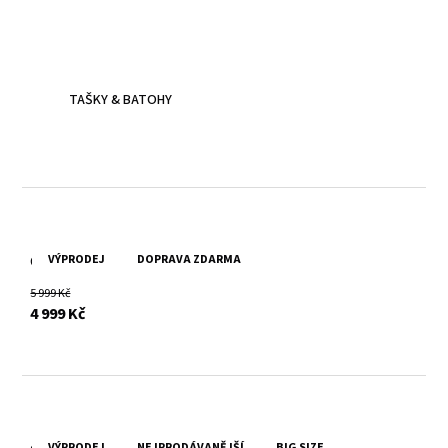
Víc než jen doplněk
Batoh z poctivé kůže, prošitý dvojitým stehem - zvládne
všechna tvá dobrodružství.
TAŠKY & BATOHY
VÝPRODEJ
DOPRAVA ZDARMA
Černá parádní kožená bunda G2MAlim
5 999 Kč
s DPH
4 999 Kč
VÝPRODEJ
NEJPRODÁVANĚJŠÍ
BIG SIZE