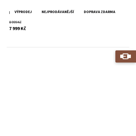
VÝPRODEJ
NEJPRODÁVANĚJŠÍ
DOPRAVA ZDARMA
Pánský černý kožený kabát DMRevilio
8 999 Kč
s DPH
7 999 Kč
Kožené batohy.