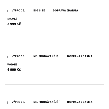
VÝPRODEJ
BIG SIZE
DOPRAVA ZDARMA
Pánská šedá kožená bunda Divoký býk Ismael
5 999 Kč
s DPH
3 999 Kč
VÝPRODEJ
NEJPRODÁVANĚJŠÍ
DOPRAVA ZDARMA
Pánská černá kožená pilotka DMNaotis
7 999 Kč
s DPH
6 999 Kč
VÝPRODEJ
NEJPRODÁVANĚJŠÍ
DOPRAVA ZDARMA
Pánská hnědá kožená bunda MMNuuko