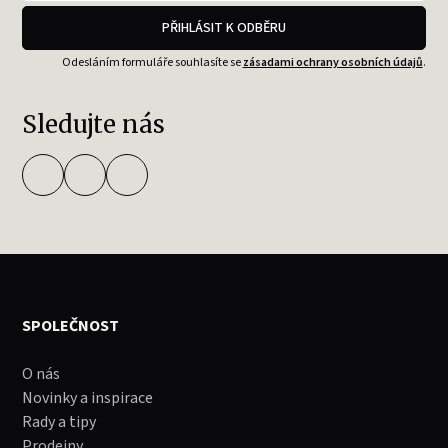
PŘIHLÁSIT K ODBĚRU
Odesláním formuláře souhlasíte se
zásadami ochrany osobních údajů
.
Sledujte nás
SPOLEČNOST
O nás
Novinky a inspirace
Rady a tipy
Prodejny