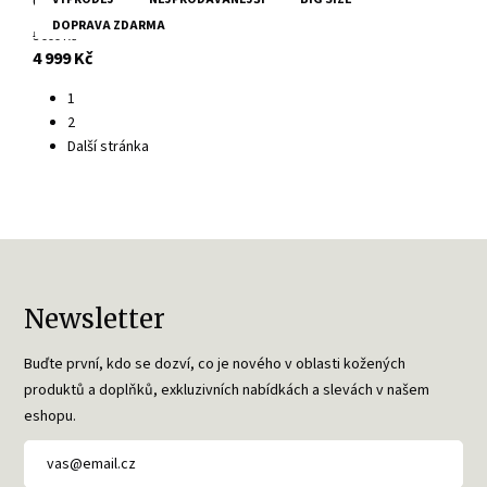
Černá kožená bunda RIO Divoký býk
DOPRAVA ZDARMA
5 999 Kč
s DPH
4 999 Kč
1
2
Další stránka
Newsletter
Buďte první, kdo se dozví, co je nového v oblasti kožených
produktů a doplňků, exkluzivních nabídkách a slevách v našem
eshopu.