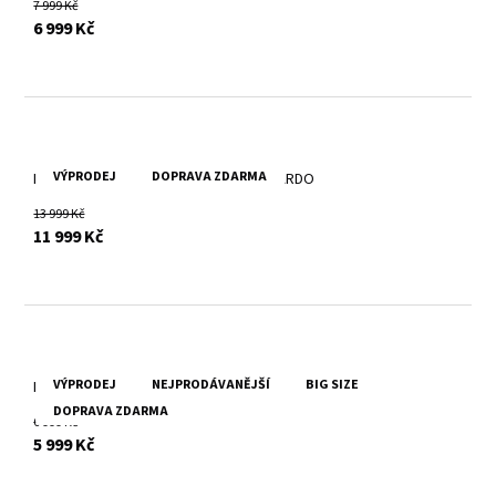
7 999 Kč
s DPH
6 999 Kč
VÝPRODEJ
DOPRAVA ZDARMA
Pánská kožešinová bunda-kožich EDUARDO
13 999 Kč
s DPH
11 999 Kč
VÝPRODEJ
NEJPRODÁVANĚJŠÍ
BIG SIZE
Pánská tmavě hnědá kožená pilotka Cruise DB DBR
DOPRAVA ZDARMA
6 999 Kč
s DPH
5 999 Kč