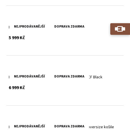
NEJPRODÁVANĚJŠÍ
DOPRAVA ZDARMA
Krátká kožená bunda s límcem GWElfi Black
s DPH
5 999 Kč
NEJPRODÁVANĚJŠÍ
DOPRAVA ZDARMA
Dámská prodloužená kožená bunda GWYarike CF Black
s DPH
6 999 Kč
NEJPRODÁVANĚJŠÍ
DOPRAVA ZDARMA
Dámský zelený kožený kabátek- prodloužená oversize košile