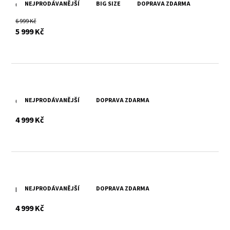
NEJPRODÁVANĚJŠÍ
BIG SIZE
DOPRAVA ZDARMA
Černá dámská kožená bunda GWJytte
6 999 Kč
s DPH
5 999 Kč
NEJPRODÁVANĚJŠÍ
DOPRAVA ZDARMA
Černé dámské kožené sako GWReena Black
s DPH
4 999 Kč
NEJPRODÁVANĚJŠÍ
DOPRAVA ZDARMA
Růžové dámské kožené sako GWReena Pink
s DPH
4 999 Kč