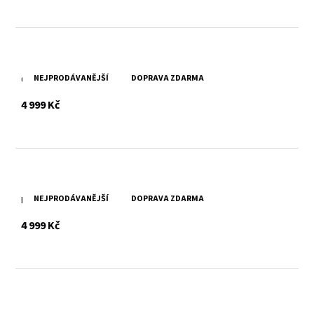
NEJPRODÁVANĚJŠÍ
DOPRAVA ZDARMA
Černá kožená bunda GWLiziya
s DPH
4 999 Kč
NEJPRODÁVANĚJŠÍ
DOPRAVA ZDARMA
Béžová kožená bunda GWLiziya
s DPH
4 999 Kč