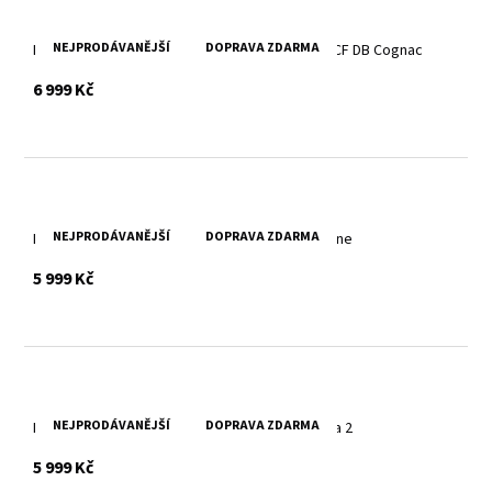
NEJPRODÁVANĚJŠÍ
DOPRAVA ZDARMA
Dámská prodloužená kožená bunda GWYarike CF DB Cognac
s DPH
6 999 Kč
NEJPRODÁVANĚJŠÍ
DOPRAVA ZDARMA
Dámská vintage černá kožená pilotka MWCarlene
s DPH
5 999 Kč
NEJPRODÁVANĚJŠÍ
DOPRAVA ZDARMA
Dámská vintage černá kožená pilotka GWNastja 2
s DPH
5 999 Kč