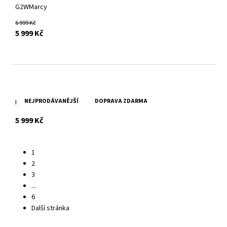
G2WMarcy
6 999 Kč
s DPH
5 999 Kč
NEJPRODÁVANĚJŠÍ
DOPRAVA ZDARMA
Dámské černé kožené šaty
s DPH
5 999 Kč
1
2
3
...
6
Další stránka