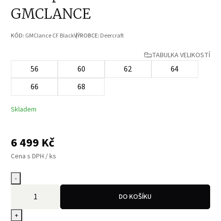
GMCLANCE
KÓD:
GMClance CF Black
VÝROBCE:
Deercraft
TABULKA VELIKOSTÍ
56
60
62
64
66
68
Skladem
6 499
Kč
Cena s DPH / ks
-
DO KOŠÍKU
+