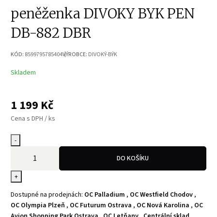
peněženka DIVOKY BYK PEN
DB-882 DBR
KÓD:
8599795785404
VÝROBCE:
DIVOKÝ-BÝK
Skladem
1 199
Kč
Cena s DPH / ks
-
DO KOŠÍKU
+
Dostupné na prodejnách:
OC Palladium
,
OC Westfield Chodov
,
OC Olympia Plzeň
,
OC Futurum Ostrava
,
OC Nová Karolina
,
OC
Avion Shopping Park Ostrava
,
OC Letňany
,
Centrální sklad