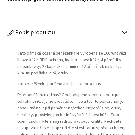
Popis produktu
Play
Tato dámská kožená peněženka je vyrobena ze 100%hovězí
lícové kůže. RFID ochrana, kvalitní lícová kůže, 4 přihrádky
na bankovky, 2x kapsička na mince, 12 přihrádek na karty,
kvalitní podšívka, nitě, druky,
Tato peněženka patří mezi naše TOP produkty
Proč peněženku od nás? Obchodujeme v tomto oboru již
od roku 1992 a jsme přesvědčeni, že u těchto peněženek je
absolutně nejlepší poměr cena/výkon. Nejlepší zipy, druky,
karabiny, podšívky, perfektně vyčiněná lícová kůže. Toto
ocení všichni, kteří mají rádi opravdovou kvalitu. Nechcete
nakupovat přes e-shop? Přijďte si vybrat tu správnou barvu,
velikost, model do některé z našich prodejen, které máme