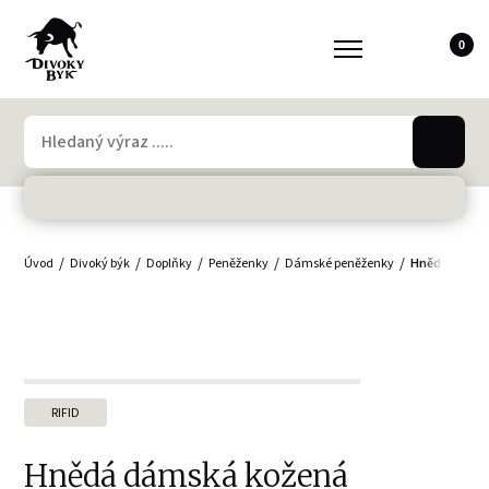
0
Úvod
Divoký býk
Doplňky
Peněženky
Dámské peněženky
Hnědá dámská
RIFID
Hnědá dámská kožená