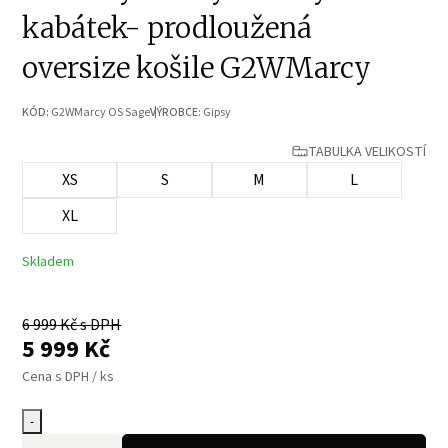
kabátek- prodloužená
oversize košile G2WMarcy
KÓD:
G2WMarcy OS Sage
VÝROBCE:
Gipsy
TABULKA VELIKOSTÍ
XS
S
M
L
XL
Skladem
6 999
Kč s DPH
5 999
Kč
Cena s DPH / ks
-