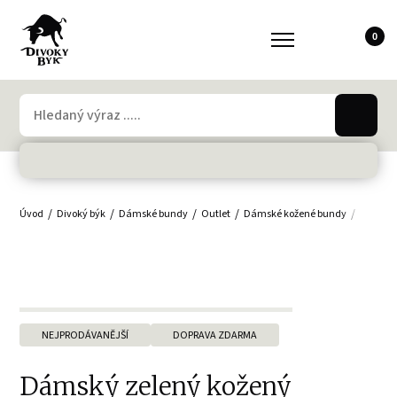
0
Úvod
Divoký býk
Dámské bundy
Outlet
Dámské kožené bundy
Dámské
NEJPRODÁVANĚJŠÍ
DOPRAVA ZDARMA
Dámský zelený kožený