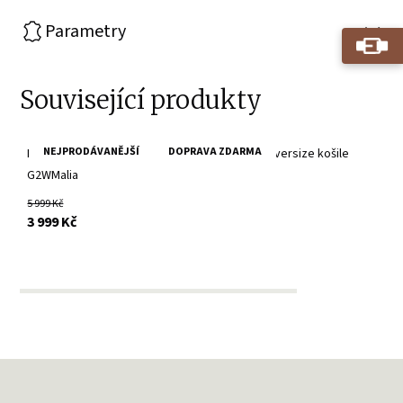
Parametry
Související produkty
NEJPRODÁVANĚJŠÍ
DOPRAVA ZDARMA
Dámský černý kožený kabátek- prodloužená Oversize košile
G2WMalia
5 999 Kč
s DPH
3 999 Kč