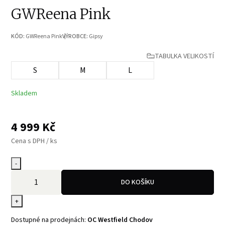
GWReena Pink
KÓD:
GWReena Pink
VÝROBCE:
Gipsy
TABULKA VELIKOSTÍ
S
M
L
Skladem
4 999
Kč
Cena s DPH / ks
-
DO KOŠÍKU
+
Dostupné na prodejnách:
OC Westfield Chodov