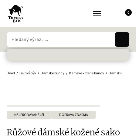
0
Úvod
Divoký býk
Dámské bundy
Dámské kožené bundy
Dámská kožená 
NEJPRODÁVANĚJŠÍ
DOPRAVA ZDARMA
Růžové dámské kožené sako