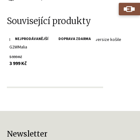
Související produkty
NEJPRODÁVANĚJŠÍ
DOPRAVA ZDARMA
Dámský černý kožený kabátek- prodloužená Oversize košile
G2WMalia
5 999 Kč
s DPH
3 999 Kč
Newsletter