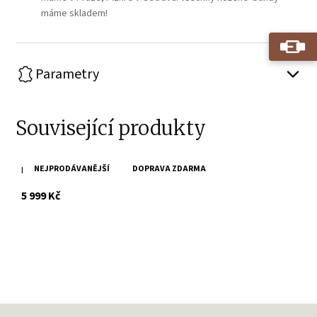
máme skladem!
Parametry
Související produkty
NEJPRODÁVANĚJŠÍ
DOPRAVA ZDARMA
Pánská šedá kožená bunda s kapucí 2Mjilas
s DPH
5 999 Kč