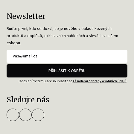
Newsletter
Buďte první, kdo se dozví, co je nového v oblasti kožených
produktů a doplňků, exkluzivních nabídkách a slevách v našem
eshopu.
PŘIHLÁSIT K ODBĚRU
Odesláním formuláře souhlasíte se
zásadami ochrany osobních údajů
.
Sledujte nás