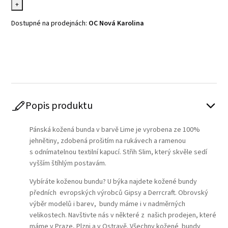
+
Dostupné na prodejnách:
OC Nová Karolina
Play
Popis produktu
Pánská kožená bunda v barvě Lime je vyrobena ze 100%
jehnětiny, zdobená prošitím na rukávech a ramenou
s odnímatelnou textilní kapucí. Střih Slim, který skvěle sedí
vyšším štíhlým postavám.
Vybíráte koženou bundu? U býka najdete kožené bundy
předních evropských výrobců Gipsy a Derrcraft. Obrovský
výběr modelů i barev, bundy máme i v nadměrných
velikostech. Navštivte nás v některé z našich prodejen, které
máme v Praze, Plzni a v Ostravě. Všechny kožené bundy