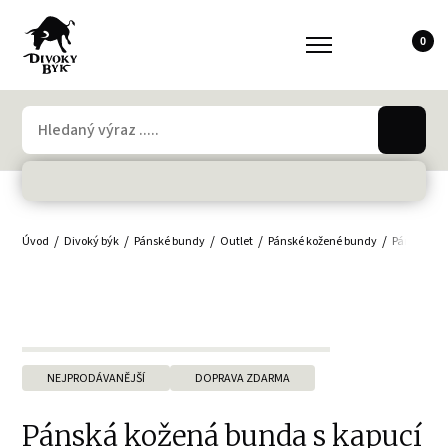
0
Úvod
Divoký býk
Pánské bundy
Outlet
Pánské kožené bundy
Pánské bu
NEJPRODÁVANĚJŠÍ
DOPRAVA ZDARMA
Pánská kožená bunda s kapucí