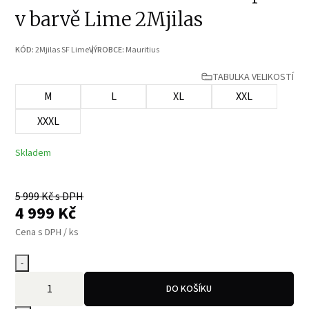
v barvě Lime 2Mjilas
KÓD:
2Mjilas SF Lime
VÝROBCE:
Mauritius
TABULKA VELIKOSTÍ
M
L
XL
XXL
XXXL
Skladem
5 999
Kč s DPH
4 999
Kč
Cena s DPH / ks
-
DO KOŠÍKU