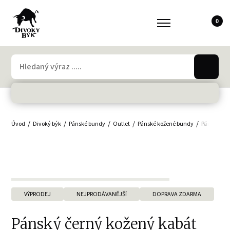
0
Úvod
Divoký býk
Pánské bundy
Outlet
Pánské kožené bundy
Pánské ko
VÝPRODEJ
NEJPRODÁVANĚJŠÍ
DOPRAVA ZDARMA
Pánský černý kožený kabát