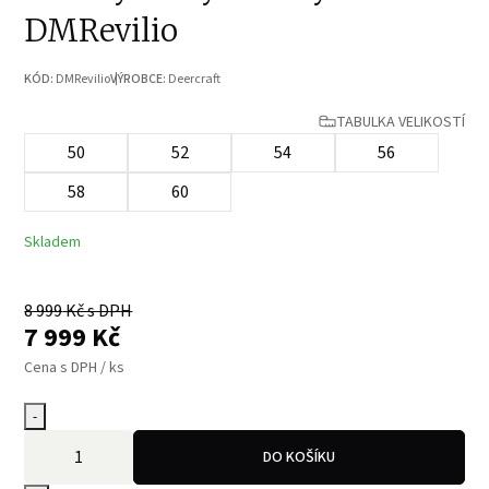
DMRevilio
KÓD:
DMRevilio
VÝROBCE:
Deercraft
TABULKA VELIKOSTÍ
50
52
54
56
58
60
Skladem
8 999
Kč s DPH
7 999
Kč
Cena s DPH / ks
-
DO KOŠÍKU